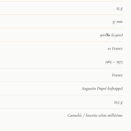
25 g
37 mm
900‰ (0,900)
10 Francs
1965 – 1973
France
Augustin Dupré (refrappe)
22,5 g
Cannelée / Inscrite selon millésime