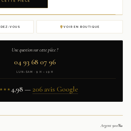
 CETTE PIÈCE
NDEZ-VOUS
VOIR EN BOUTIQUE
Une question sur cette pièce ?
04 93 68 07 96
LUN–SAM · 9 H – 19 H
4,98 —
206 avis Google
★★★
Argent 900‰