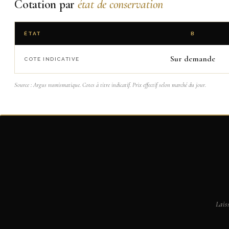
Cotation par
état de conservation
ÉTAT
B
Sur demande
COTE INDICATIVE
Source : Argus numismatique. Cotes à titre indicatif. Prix effectif selon marché du jour.
Lais