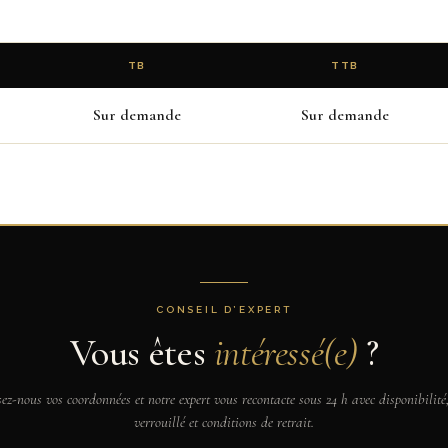
TB
TTB
Sur demande
Sur demande
CONSEIL D’EXPERT
Vous êtes
intéressé(e)
?
sez-nous vos coordonnées et notre expert vous recontacte sous 24 h avec disponibilité,
verrouillé et conditions de retrait.