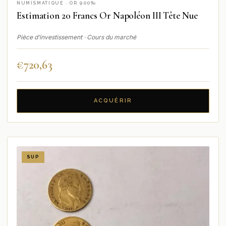
NUMISMATIQUE · OR 900‰
Estimation 20 Francs Or Napoléon III Tête Nue
Pièce d’investissement · Cours du marché
€
720,63
ACQUÉRIR
SUP