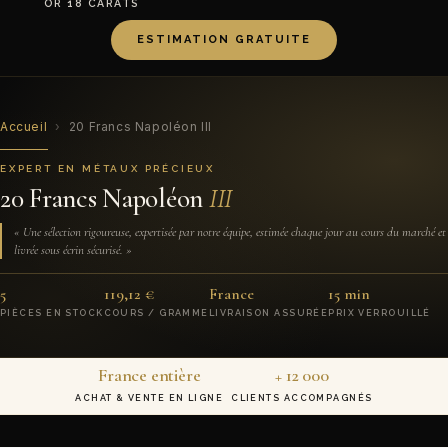
OR 18 CARATS
ESTIMATION GRATUITE
Accueil
›
20 Francs Napoléon III
EXPERT EN MÉTAUX PRÉCIEUX
20 Francs Napoléon
III
« Une sélection rigoureuse, expertisée par notre équipe, estimée chaque jour au cours du marché et
livrée sous écrin sécurisé. »
5
119,12 €
France
15 min
PIÈCES EN STOCK
COURS / GRAMME
LIVRAISON ASSURÉE
PRIX VERROUILLÉ
France entière
+ 12 000
ACHAT & VENTE EN LIGNE
CLIENTS ACCOMPAGNÉS