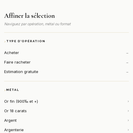
Affiner la sélection
Naviguez par opération, métal ou format
TYPE D’OPÉRATION
Acheter
→
Faire racheter
→
Estimation gratuite
→
MÉTAL
Or fin (900‰ et +)
›
Or 18 carats
›
Argent
›
Argenterie
›