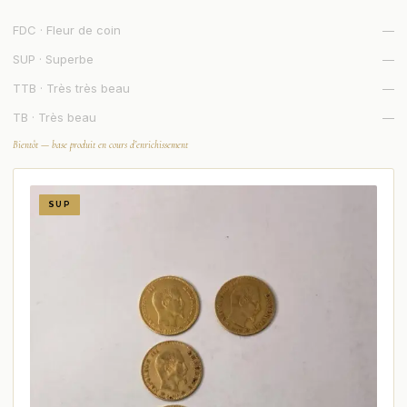
FDC · Fleur de coin
—
SUP · Superbe
—
TTB · Très très beau
—
TB · Très beau
—
Bientôt — base produit en cours d’enrichissement
SUP