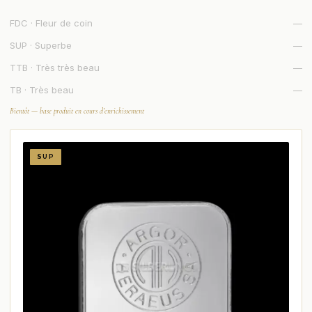
FDC · Fleur de coin
—
SUP · Superbe
—
TTB · Très très beau
—
TB · Très beau
—
Bientôt — base produit en cours d’enrichissement
SUP