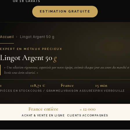
OR 18 CARATS
ESTIMATION GRATUITE
Accueil
›
Lingot Argent 50 g
EXPERT EN MÉTAUX PRÉCIEUX
Lingot Argent 50
g
« Une sélection rigoureuse, expertisée par notre équipe, estimée chaque jour au cours du marché et
livrée sous écrin sécurisé. »
1
118,71 €
France
15 min
PIÈCES EN STOCK
COURS / GRAMME
LIVRAISON ASSURÉE
PRIX VERROUILLÉ
France entière
+ 12 000
ACHAT & VENTE EN LIGNE
CLIENTS ACCOMPAGNÉS