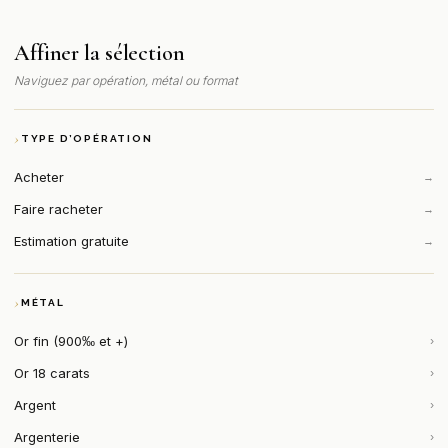
Affiner la sélection
Naviguez par opération, métal ou format
TYPE D’OPÉRATION
Acheter
→
Faire racheter
→
Estimation gratuite
→
MÉTAL
Or fin (900‰ et +)
›
Or 18 carats
›
Argent
›
Argenterie
›