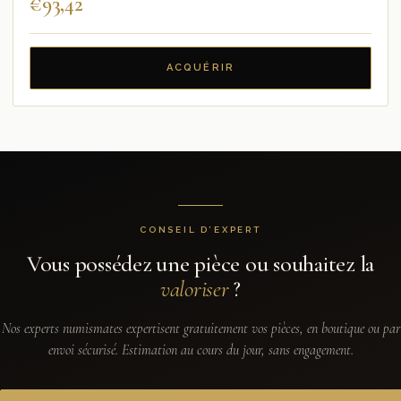
€
93,42
ACQUÉRIR
CONSEIL D’EXPERT
Vous possédez une pièce ou souhaitez la
valoriser
?
Nos experts numismates expertisent gratuitement vos pièces, en boutique ou par
envoi sécurisé. Estimation au cours du jour, sans engagement.