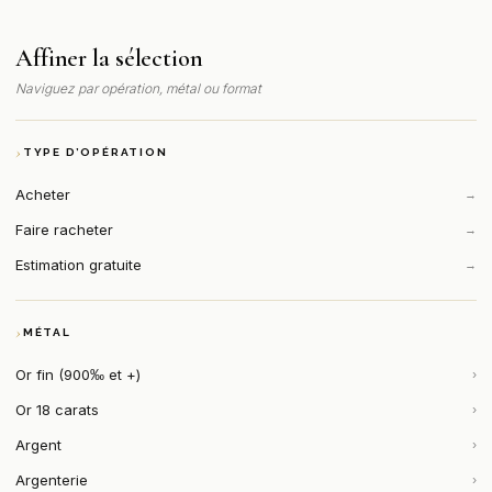
Affiner la sélection
Naviguez par opération, métal ou format
TYPE D’OPÉRATION
Acheter
→
Faire racheter
→
Estimation gratuite
→
MÉTAL
Or fin (900‰ et +)
›
Or 18 carats
›
Argent
›
Argenterie
›