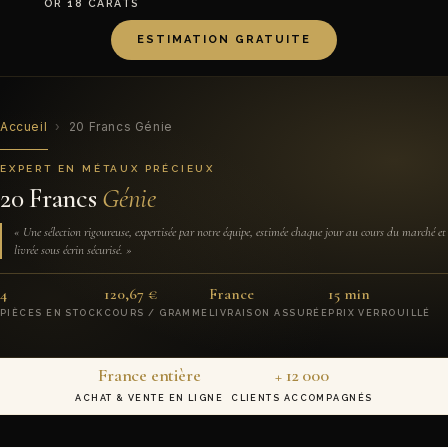
OR 18 CARATS
ESTIMATION GRATUITE
Accueil
›
20 Francs Génie
EXPERT EN MÉTAUX PRÉCIEUX
20 Francs
Génie
« Une sélection rigoureuse, expertisée par notre équipe, estimée chaque jour au cours du marché et
livrée sous écrin sécurisé. »
4
120,67 €
France
15 min
PIÈCES EN STOCK
COURS / GRAMME
LIVRAISON ASSURÉE
PRIX VERROUILLÉ
France entière
+ 12 000
ACHAT & VENTE EN LIGNE
CLIENTS ACCOMPAGNÉS