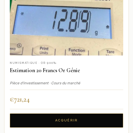
NUMISMATIQUE · OR 900‰
Estimation 20 Francs Or Génie
Pièce d’investissement · Cours du marché
€
721,24
ACQUÉRIR