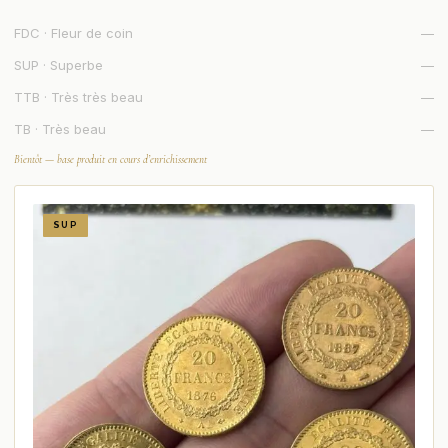
FDC · Fleur de coin
—
SUP · Superbe
—
TTB · Très très beau
—
TB · Très beau
—
Bientôt — base produit en cours d’enrichissement
SUP