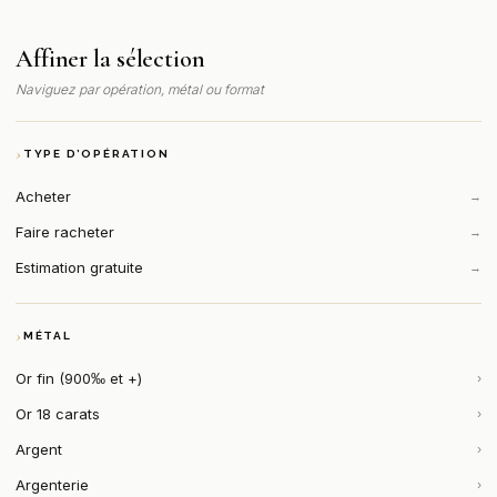
Affiner la sélection
Naviguez par opération, métal ou format
TYPE D’OPÉRATION
Acheter
→
Faire racheter
→
Estimation gratuite
→
MÉTAL
Or fin (900‰ et +)
›
Or 18 carats
›
Argent
›
Argenterie
›