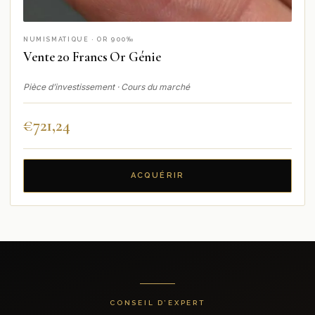
NUMISMATIQUE · OR 900‰
Vente 20 Francs Or Génie
Pièce d’investissement · Cours du marché
€
721,24
ACQUÉRIR
CONSEIL D’EXPERT