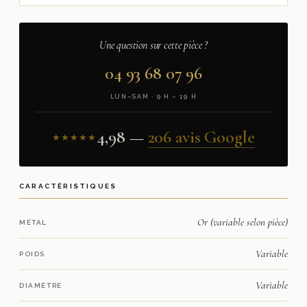
Une question sur cette pièce ?
04 93 68 07 96
LUN–SAM · 9 H – 19 H
4,98 —
206 avis Google
★★★★★
CARACTÉRISTIQUES
Or (variable selon pièce)
MÉTAL
Variable
POIDS
Variable
DIAMÈTRE