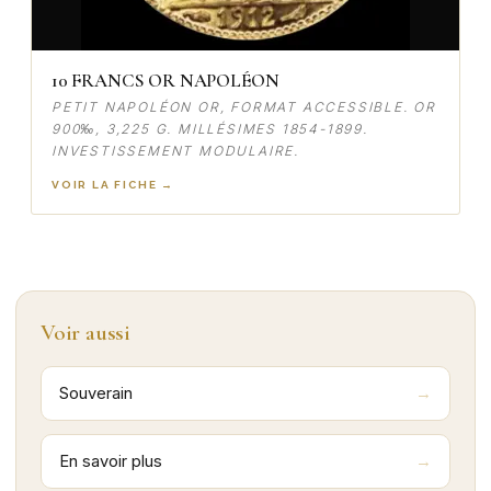
10 FRANCS OR NAPOLÉON
PETIT NAPOLÉON OR, FORMAT ACCESSIBLE. OR
900‰, 3,225 G. MILLÉSIMES 1854-1899.
INVESTISSEMENT MODULAIRE.
VOIR LA FICHE →
Voir aussi
Souverain
En savoir plus