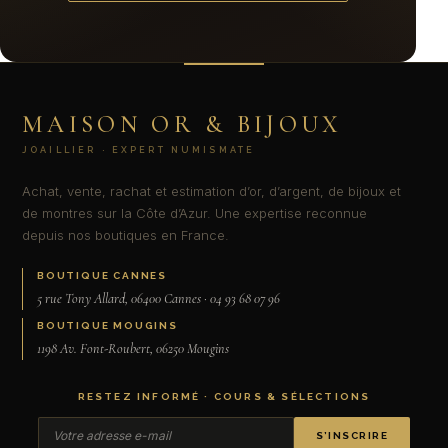
MAISON OR & BIJOUX
JOAILLIER · EXPERT NUMISMATE
Achat, vente, rachat et estimation d’or, d’argent, de bijoux et
de montres sur la Côte d’Azur. Une expertise reconnue
depuis nos boutiques en France.
BOUTIQUE CANNES
5 rue Tony Allard, 06400 Cannes · 04 93 68 07 96
BOUTIQUE MOUGINS
1198 Av. Font-Roubert, 06250 Mougins
RESTEZ INFORMÉ · COURS & SÉLECTIONS
S’INSCRIRE