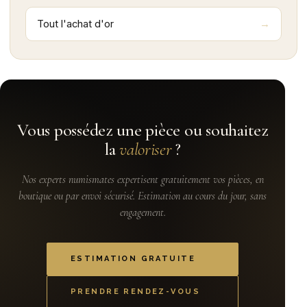
Tout l'achat d'or
Vous possédez une pièce ou souhaitez
la
valoriser
?
Nos experts numismates expertisent gratuitement vos pièces, en
boutique ou par envoi sécurisé. Estimation au cours du jour, sans
engagement.
ESTIMATION GRATUITE
PRENDRE RENDEZ-VOUS