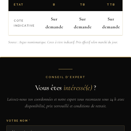
ÉTAT
B
TB
TTB
Sur
Sur
Sur
COTE
INDICATIVE
demande
demande
demande
Source : Argus numismatique. Cotes à titre indicatif. Prix effectif selon marché du jour.
CONSEIL D’EXPERT
Vous êtes
intéressé(e)
?
Laissez-nous vos coordonnées et notre expert vous recontacte sous 24 h avec
disponibilité, prix verrouillé et conditions de retrait.
VOTRE NOM *