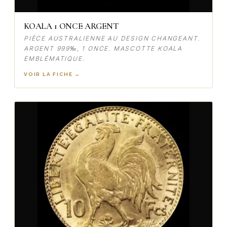
KOALA 1 ONCE ARGENT
PIÈCE AUSTRALIENNE AU DESIGN CHANGEANT.
ARGENT 999‰, 1 ONCE. MASCOTTE KOALA
EMBLÉMATIQUE.
VOIR LA FICHE →