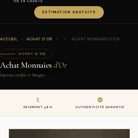
OR 18 CARATS
ESTIMATION GRATUITE
ACCUEIL
›
ACHAT D'OR
›
›
ACHAT MONNAIES D’OR
ACHAT D'OR
Achat Monnaies
d’Or
Expertise certifiée & Mougins
PAIEMENT 48 H
AUTHENTICITÉ GARANTIE