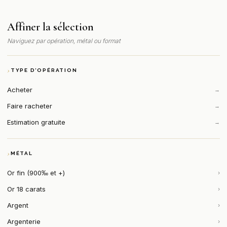
Affiner la sélection
Naviguez par opération, métal ou format
TYPE D’OPÉRATION
Acheter
→
Faire racheter
→
Estimation gratuite
→
MÉTAL
Or fin (900‰ et +)
›
Or 18 carats
›
Argent
›
Argenterie
›