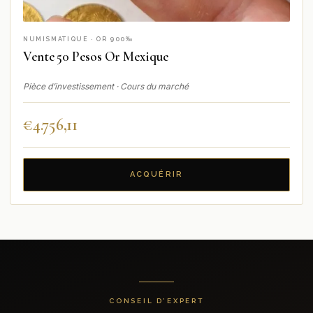
NUMISMATIQUE · OR 900‰
Vente 50 Pesos Or Mexique
Pièce d’investissement · Cours du marché
€
4.756,11
ACQUÉRIR
CONSEIL D’EXPERT