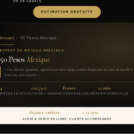
OR 18 CARATS
ESTIMATION GRATUITE
Accueil
›
50 Pesos Mexique
EXPERT EN MÉTAUX PRÉCIEUX
50 Pesos
Mexique
« Une sélection rigoureuse, expertisée par notre équipe, estimée chaque jour au cours du marché et
livrée sous écrin sécurisé. »
4
120,79 €
France
15 min
PIÈCES EN STOCK
COURS / GRAMME
LIVRAISON ASSURÉE
PRIX VERROUILLÉ
France entière
+ 12 000
ACHAT & VENTE EN LIGNE
CLIENTS ACCOMPAGNÉS