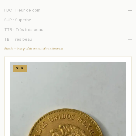
FDC · Fleur de coin
—
SUP · Superbe
—
TTB · Très très beau
—
TB · Très beau
—
Bientôt — base produit en cours d’enrichissement
SUP