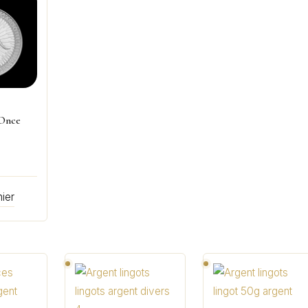
 Once
nier