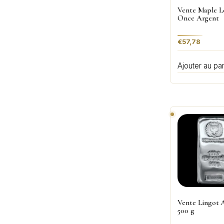
Vente Maple Le
Once Argent
€
57,78
Ajouter au pa
Vente Lingot 
500 g