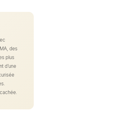
vec
BMA, des
es plus
nt d’une
curisée
es.
 cachée.