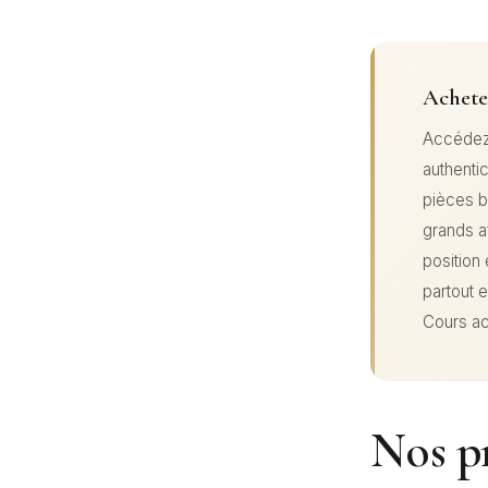
Acheter
Accédez 
authentic
pièces b
grands a
position
partout 
Cours ac
Nos pr