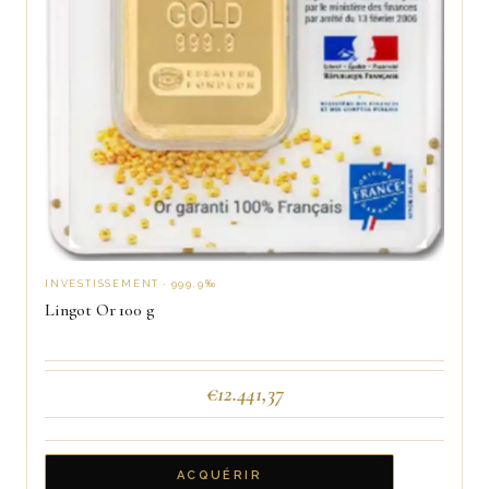
INVESTISSEMENT · 999,9‰
Lingot Or 100 g
€
12.441,37
ACQUÉRIR