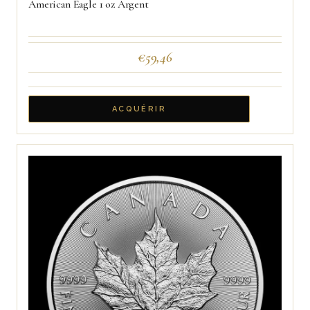
American Eagle 1 oz Argent
€
59,46
ACQUÉRIR