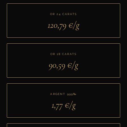
OR 24 CARATS
120,79
€/g
OR 18 CARATS
90,59
€/g
ARGENT 999‰
1,77
€/g