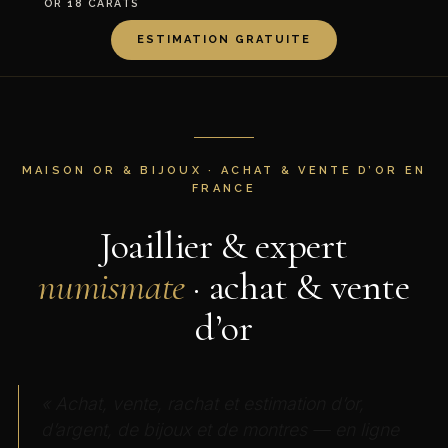
OR 18 CARATS
ESTIMATION GRATUITE
MAISON OR & BIJOUX · ACHAT & VENTE D’OR EN
FRANCE
Joaillier & expert
numismate
· achat & vente
d’or
« Achat, vente, rachat et estimation d’or,
d’argent, de bijoux et de montres — en ligne