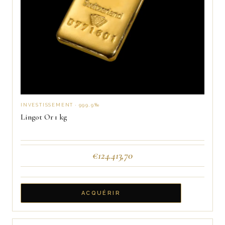
INVESTISSEMENT · 999,9‰
Lingot Or 1 kg
€
124.413,70
ACQUÉRIR