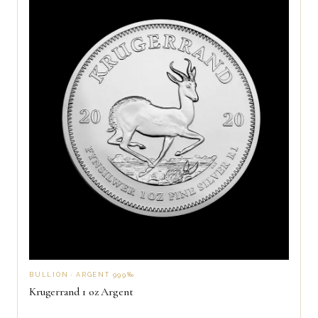
BULLION · ARGENT 999‰
Krugerrand 1 oz Argent