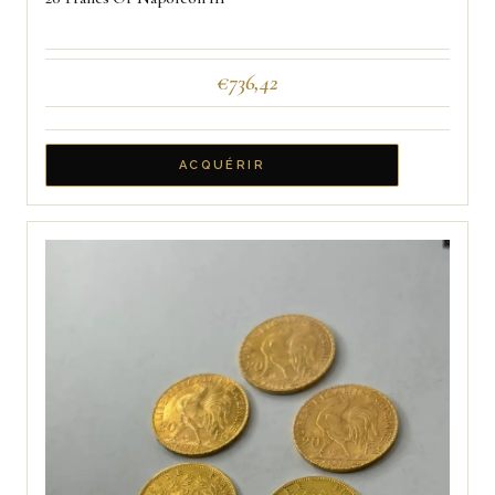
€
736,42
ACQUÉRIR