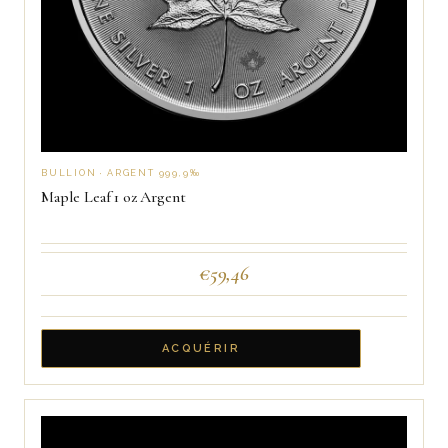
BULLION · ARGENT 999,9‰
Maple Leaf 1 oz Argent
€
59,46
ACQUÉRIR