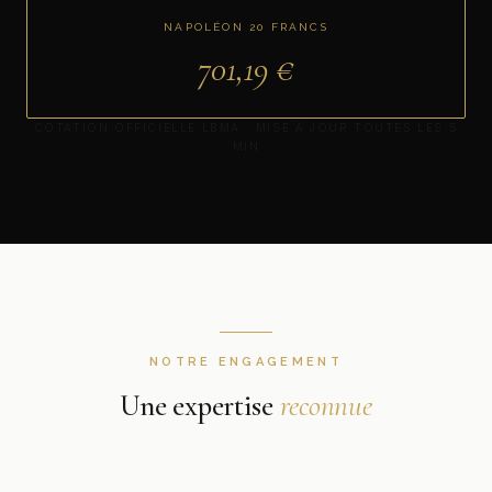
NAPOLÉON 20 FRANCS
701,19
€
COTATION OFFICIELLE LBMA · MISE À JOUR TOUTES LES 5
MIN
NOTRE ENGAGEMENT
Une expertise
reconnue