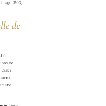
titrage (800,
lle de
rchés
it pas de
, Crabe,
 gramme
vec une
ente
. Vous