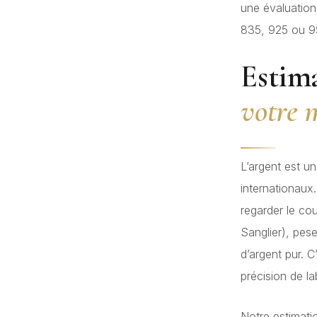
une évaluation
835, 925 ou 95
Estima
votre 
L’argent est u
internationaux
regarder le cou
Sanglier), pes
d’argent pur. 
précision de la
Notre estimati