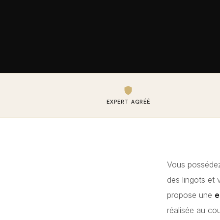
EXPERT AGRÉÉ
Vous possédez 
des lingots et
propose une
e
réalisée au co