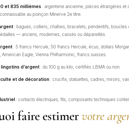
0 et 835 millièmes
: argenterie ancienne, pièces étrangères et
econnaissable au poinçon Minerve 2e titre.
argent
: bagues, colliers, chaînes, bracelets, pendentifs, boucles d
édailles — anciens, modernes, cassés ou dépareillés.
argent
: 5 francs Hercule, 50 francs Hercule, écus, dollars Morga
 American Eagle, Vienna Philharmonic, francs suisses.
 lingotins d’argent
: du 100 g au kilo, certifiés LBMA ou non.
 culte et de décoration
: crucifix, statuettes, cadres, miroirs, vai
ustriel
: contacts électriques, fils, composants techniques conten
oi faire estimer
votre argen