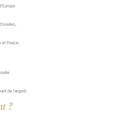
 d’Europe
’oreilles,
n et Peace,
sselle
ant de l’argent.
t ?