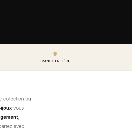
FRANCE ENTIÈRE
e collection ou
ijoux
vous
gagement
,
epartez avec