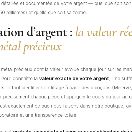
 détaillée et documentée de votre argent — quel que soit son 
0 millièmes) et quelle que soit sa forme.
tion d’argent :
la valeur rée
métal précieux
n métal précieux dont la valeur évolue chaque jour sur les ma
. Pour connaître la
valeur exacte de votre argent
, il ne suff
rs : il faut identifier son titrage à partir des poinçons (Minerve
er précisément chaque pièce et appliquer le cours du jour au
C’est exactement ce que nous faisons dans notre boutique, a
boratoire et une transparence totale.
on est
gratuite, immédiate et sans aucune obligation de v