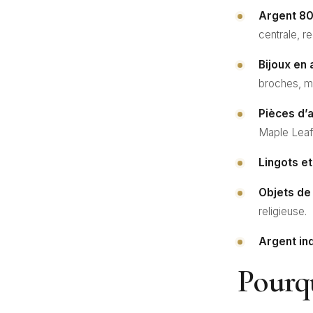
Argent 80
centrale, r
Bijoux en 
broches, m
Pièces d’
Maple Leaf,
Lingots et
Objets de
religieuse.
Argent ind
Pourqu