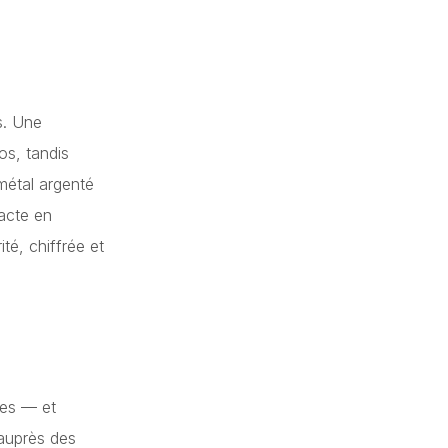
s. Une
os, tandis
métal argenté
xacte en
té, chiffrée et
ges — et
 auprès des