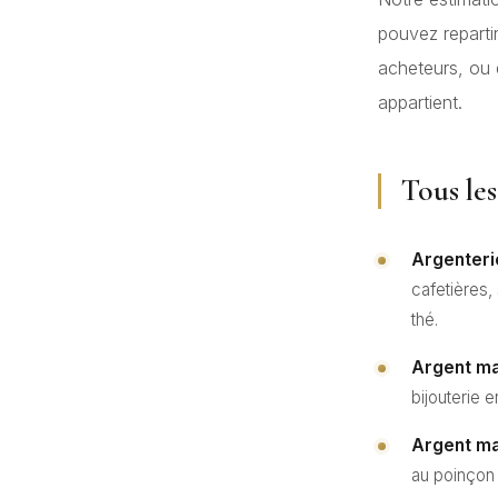
pouvez reparti
acheteurs, ou 
appartient.
Tous les
Argenteri
cafetières,
thé.
Argent mas
bijouterie e
Argent ma
au poinçon 