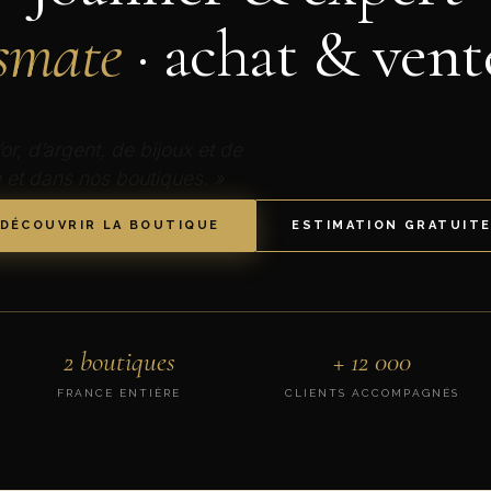
smate
· achat & vent
or, d’argent, de bijoux et de
 et dans nos boutiques. »
DÉCOUVRIR LA BOUTIQUE
ESTIMATION GRATUIT
2 boutiques
+ 12 000
FRANCE ENTIÈRE
CLIENTS ACCOMPAGNÉS