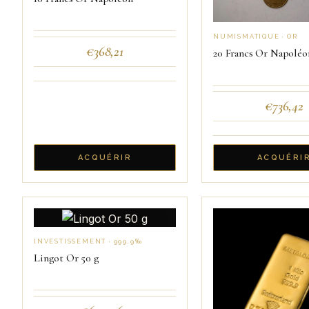
NUMISMATIQUE · OR
€
368,21
20 Francs Or Napoléon
€
736,42
ACQUÉRIR
ACQUÉRI
INVESTISSEMENT · 999,9‰
Lingot Or 50 g