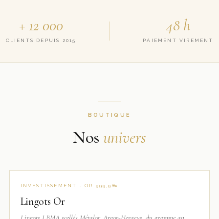
+ 12 000
48 h
CLIENTS DEPUIS 2015
PAIEMENT VIREMENT
BOUTIQUE
Nos
univers
INVESTISSEMENT · OR 999,9‰
Lingots Or
Lingots LBMA scellés Métalor, Argor-Heraeus, du gramme au