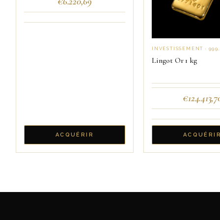
€
6.220,69
INVESTISSEMENT · 999
Lingot Or 1 kg
€
124.413,7
ACQUÉRIR
ACQUÉRI