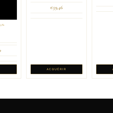
€
59,46
,9‰
0
R
ACQUÉRIR