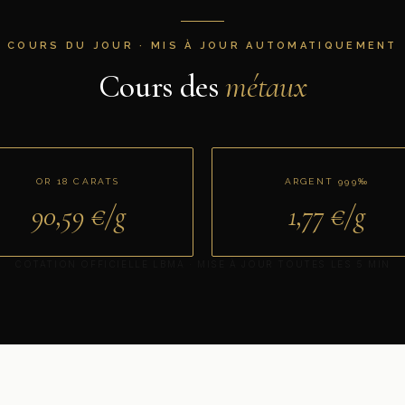
COURS DU JOUR · MIS À JOUR AUTOMATIQUEMENT
Cours des
métaux
OR 18 CARATS
ARGENT 999‰
90,59
€/g
1,77
€/g
COTATION OFFICIELLE LBMA · MISE À JOUR TOUTES LES 5 MIN