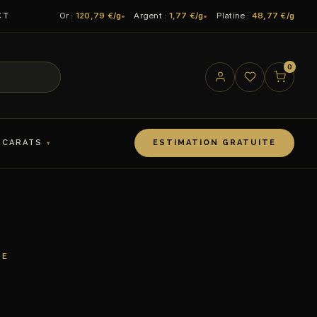
Or :
120,79 €/g
Argent :
1,77 €/g
Platine :
48,77 €/g
CT
0
 CARATS
ESTIMATION GRATUITE
CE