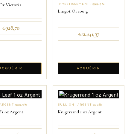
Or Victoria
INVESTISSEMENT · 999,9‰
Lingot Or 100 g
€
928,70
€
12.441,37
ACQUÉRIR
ACQUÉRIR
 ARGENT 999,9‰
BULLION · ARGENT 999‰
 1 oz Argent
Krugerrand 1 oz Argent