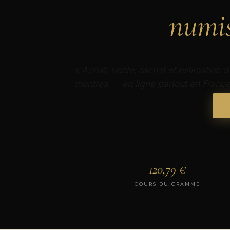
numi
« Achat, vente, rachat et estimation d’
montres — en ligne partout en France
120,79
€
COURS DU GRAMME