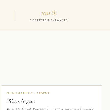
100 %
DISCRÉTION GARANTIE
NUMISMATIQUE · ARGENT
Pièces Argent
Eagle, Maple Leaf, Krugerrand — bullions argent 999‰ certifiés.