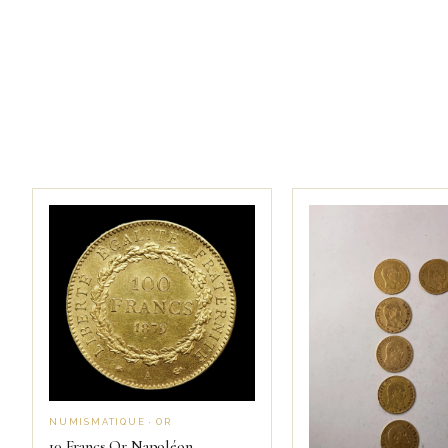
NUMISMATIQUE · OR
10 Francs Or Napoléon