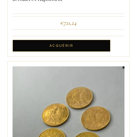
€
721,24
ACQUÉRIR