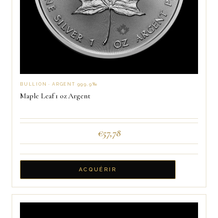
BULLION · ARGENT 999,9‰
Maple Leaf 1 oz Argent
€
57,78
ACQUÉRIR