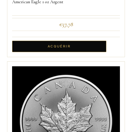
American Eagle 1 oz Argent
€
57,78
ACQUÉRIR