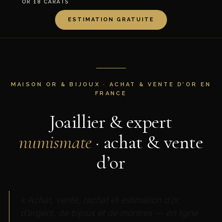
OR 18 CARATS
ESTIMATION GRATUITE
MAISON OR & BIJOUX · ACHAT & VENTE D’OR EN
FRANCE
Joaillier & expert
numismate
· achat & vente
d’or
« Achat, vente, rachat et estimation d’or,
d’argent, de bijoux et de montres — en ligne