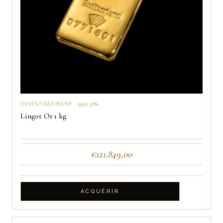
INVESTISSEMENT · 999,9‰
Lingot Or 1 kg
€
121.849,00
ACQUÉRIR