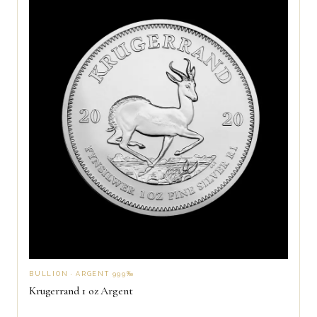
BULLION · ARGENT 999‰
Krugerrand 1 oz Argent