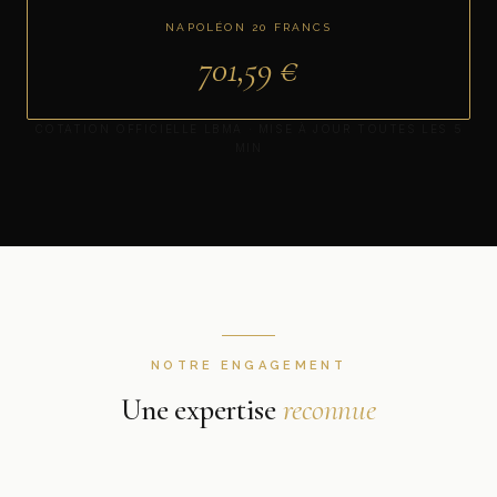
NAPOLÉON 20 FRANCS
701,59
€
COTATION OFFICIELLE LBMA · MISE À JOUR TOUTES LES 5
MIN
NOTRE ENGAGEMENT
Une expertise
reconnue