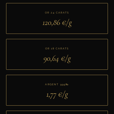
OR 24 CARATS
120,86
€/g
OR 18 CARATS
90,64
€/g
ARGENT 999‰
1,77
€/g