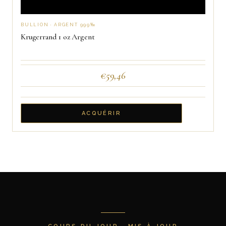
BULLION · ARGENT 999‰
Krugerrand 1 oz Argent
€
59,46
ACQUÉRIR