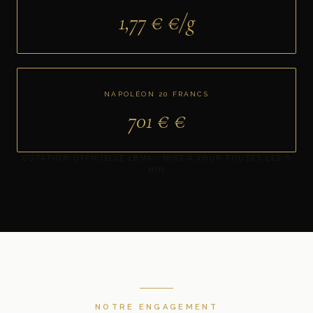
1,77 €
€/g
NAPOLÉON 20 FRANCS
701 €
€
COTATION OFFICIELLE LBMA · MISE À JOUR TOUTES LES 5
MIN
NOTRE ENGAGEMENT