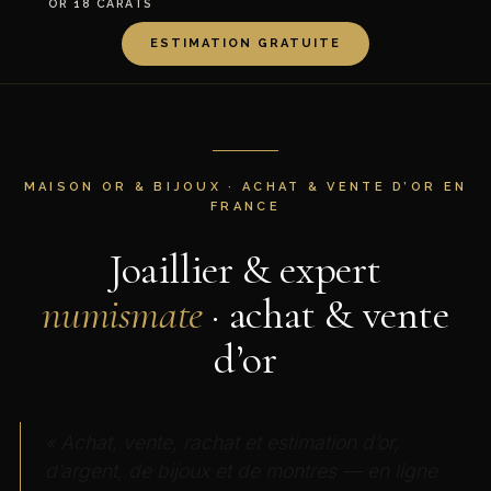
OR 18 CARATS
ESTIMATION GRATUITE
MAISON OR & BIJOUX · ACHAT & VENTE D’OR EN
FRANCE
Joaillier & expert
numismate
· achat & vente
d’or
« Achat, vente, rachat et estimation d’or,
d’argent, de bijoux et de montres — en ligne