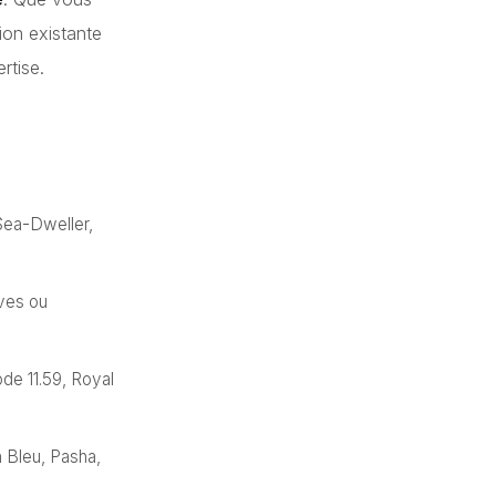
ion existante
rtise.
Sea-Dweller,
uves ou
de 11.59, Royal
n Bleu, Pasha,