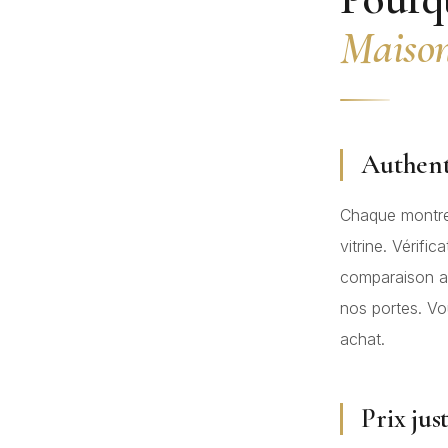
Maison
Authent
Chaque montr
vitrine. Vérif
comparaison av
nos portes. V
achat.
Prix jus