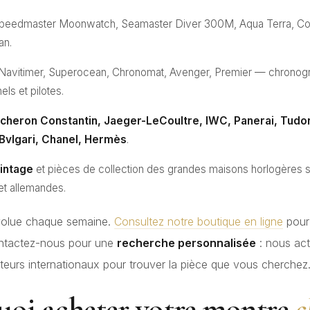
peedmaster Moonwatch, Seamaster Diver 300M, Aqua Terra, Cons
an.
 Navitimer, Superocean, Chronomat, Avenger, Premier — chronog
els et pilotes.
acheron Constantin, Jaeger-LeCoultre, IWC, Panerai, Tudo
Bvlgari, Chanel, Hermès
.
intage
et pièces de collection des grandes maisons horlogères s
et allemandes.
volue chaque semaine.
Consultez notre boutique en ligne
pour 
ontactez-nous pour une
recherche personnalisée
: nous act
teurs internationaux pour trouver la pièce que vous cherchez
uoi acheter votre montre
c