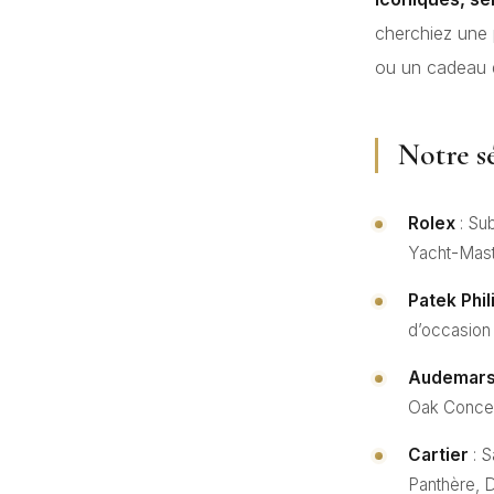
cherchiez une 
ou un cadeau d
Notre s
Rolex
: Su
Yacht-Mast
Patek Phi
d’occasion
Audemars
Oak Conce
Cartier
: S
Panthère, D