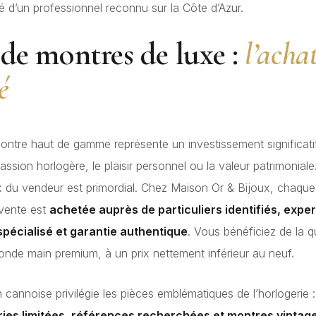
té d’un professionnel reconnu sur la Côte d’Azur.
de montres de luxe :
l’acha
é
ontre haut de gamme représente un investissement significatif,
assion horlogère, le plaisir personnel ou la valeur patrimoniale
ix du vendeur est primordial. Chez Maison Or & Bijoux, chaqu
 vente est
achetée auprès de particuliers identifiés, exper
spécialisé et garantie authentique
. Vous bénéficiez de la q
nde main premium, à un prix nettement inférieur au neuf.
n cannoise privilégie les pièces emblématiques de l’horlogerie 
ries limitées, références recherchées et montres vintag