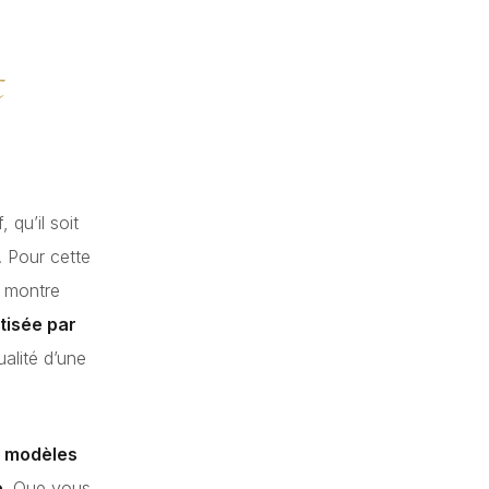
t
 qu’il soit
. Pour cette
e montre
tisée par
ualité d’une
:
modèles
e
. Que vous