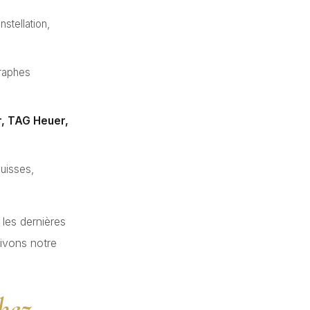
tellation,
raphes
r, TAG Heuer,
uisses,
les dernières
ivons notre
.
hez