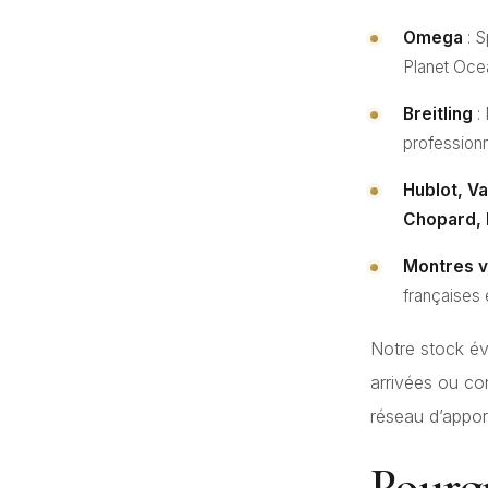
Omega
: S
Planet Oce
Breitling
:
professionn
Hublot, V
Chopard, 
Montres v
françaises 
Notre stock é
arrivées ou c
réseau d’appor
Pourq