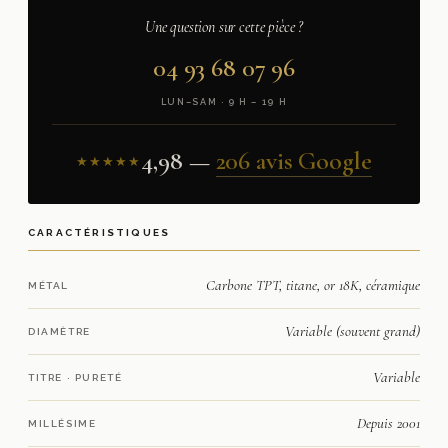
Une question sur cette pièce ?
04 93 68 07 96
LUN–SAM · 9 H – 19 H
4,98 —
206 avis Google
★★★★★
CARACTÉRISTIQUES
Carbone TPT, titane, or 18K, céramique
MÉTAL
Variable (souvent grand)
DIAMÈTRE
Variable
TITRE · PURETÉ
Depuis 2001
MILLÉSIME