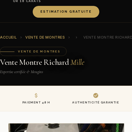
OR 18 CARATS
ESTIMATION GRATUITE
ACCUEIL
›
VENTE DE MONTRES
›
›
VENTE MONTRE RICHARD
VENTE DE MONTRES
Vente Montre Richard
Mille
Expertise certifiée & Mougins
PAIEMENT 48 H
AUTHENTICITÉ GARANTIE