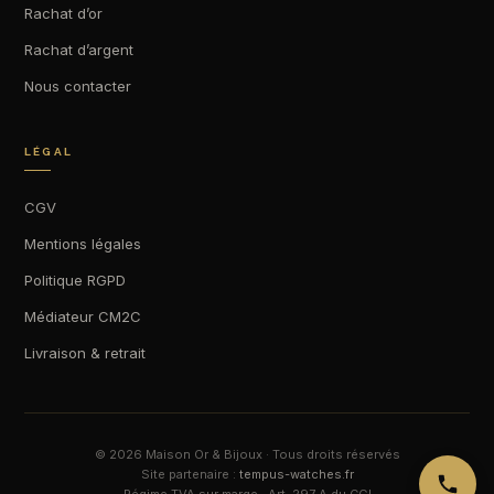
Rachat d’or
Rachat d’argent
Nous contacter
LÉGAL
CGV
Mentions légales
Politique RGPD
Médiateur CM2C
Livraison & retrait
© 2026 Maison Or & Bijoux · Tous droits réservés
Site partenaire :
tempus-watches.fr
Régime TVA sur marge · Art. 297 A du CGI