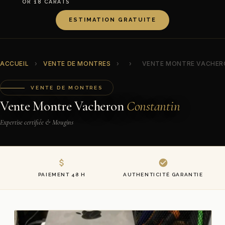
OR 18 CARATS
ESTIMATION GRATUITE
ACCUEIL
›
VENTE DE MONTRES
›
›
VENTE MONTRE VACHER
VENTE DE MONTRES
Vente Montre Vacheron
Constantin
Expertise certifiée & Mougins
PAIEMENT 48 H
AUTHENTICITÉ GARANTIE