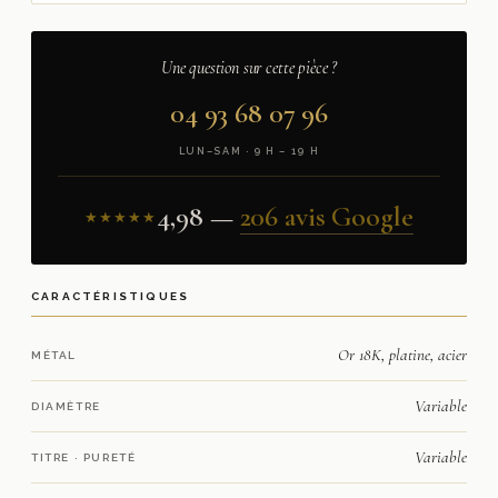
Une question sur cette pièce ?
04 93 68 07 96
LUN–SAM · 9 H – 19 H
4,98 —
206 avis Google
★★★★★
CARACTÉRISTIQUES
Or 18K, platine, acier
MÉTAL
Variable
DIAMÈTRE
Variable
TITRE · PURETÉ