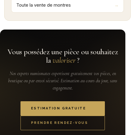
Toute la vente de montres
Vous possédez une pièce ou souhaitez
la
valoriser
?
Nos experts numismates expertisent gratuitement vos pièces, en
boutique ou par envoi sécurisé. Estimation au cours du jour, sans
engagement.
ESTIMATION GRATUITE
PRENDRE RENDEZ-VOUS