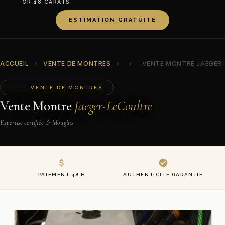
OR 18 CARATS
ESTIMATION GRATUITE
ACCUEIL
›
VENTE DE MONTRES
›
›
VENTE MONTRE JAEGER
VENTE DE MONTRES
Vente Montre
Jaeger-LeCoultre
Expertise certifiée & Mougins
PAIEMENT 48 H
AUTHENTICITÉ GARANTIE