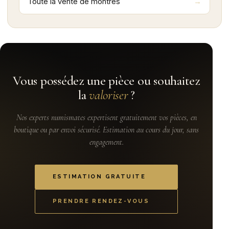
Toute la vente de montres
Vous possédez une pièce ou souhaitez
la
valoriser
?
Nos experts numismates expertisent gratuitement vos pièces, en
boutique ou par envoi sécurisé. Estimation au cours du jour, sans
engagement.
ESTIMATION GRATUITE
PRENDRE RENDEZ-VOUS