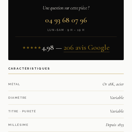
Une question sur cette pièce ?
04 93 68 07 96
LUN–SAM · 9 H – 19 H
4,98 —
206 avis Google
★★★★★
CARACTÉRISTIQUES
Or 18K, acier
MÉTAL
Variable
DIAMÈTRE
Variable
TITRE · PURETÉ
Depuis 1833
MILLÉSIME