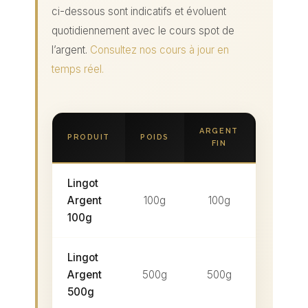
ci-dessous sont indicatifs et évoluent
quotidiennement avec le cours spot de
l’argent.
Consultez nos cours à jour en
temps réel.
ARGENT
PR
PRODUIT
POIDS
FIN
INDICAT
Lingot
115–1
Argent
100g
100g
100g
Lingot
55
Argent
500g
500g
600
500g