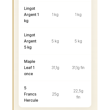
Lingot
1 050
Argent 1
1 kg
1 kg
150
kg
Lingot
5 100
Argent
5 kg
5 kg
500
5 kg
Maple
Leaf 1
31,1g
31,1g fin
38–44
once
5
22,5g
Francs
25g
28–35
fin
Hercule