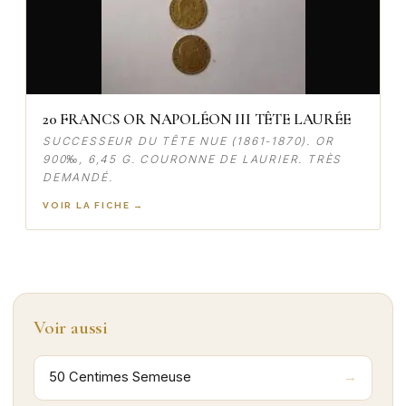
20 FRANCS OR NAPOLÉON III TÊTE LAURÉE
SUCCESSEUR DU TÊTE NUE (1861-1870). OR
900‰, 6,45 G. COURONNE DE LAURIER. TRÈS
DEMANDÉ.
VOIR LA FICHE →
Voir aussi
50 Centimes Semeuse