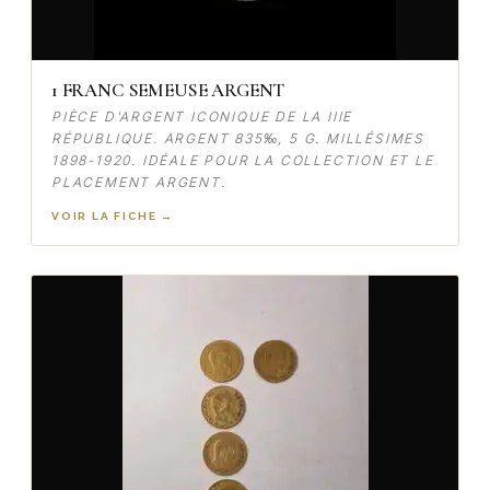
1 FRANC SEMEUSE ARGENT
PIÈCE D'ARGENT ICONIQUE DE LA IIIE
RÉPUBLIQUE. ARGENT 835‰, 5 G. MILLÉSIMES
1898-1920. IDÉALE POUR LA COLLECTION ET LE
PLACEMENT ARGENT.
VOIR LA FICHE →