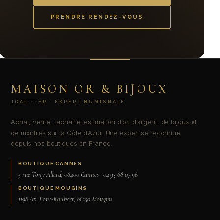
PRENDRE RENDEZ-VOUS
MAISON OR & BIJOUX
JOAILLIER · EXPERT NUMISMATE
Achat, vente, rachat et estimation d’or, d’argent, de bijoux et
de montres sur la Côte d’Azur. Une expertise reconnue
depuis nos boutiques en France.
BOUTIQUE CANNES
5 rue Tony Allard, 06400 Cannes · 04 93 68 07 96
BOUTIQUE MOUGINS
1198 Av. Font-Roubert, 06250 Mougins