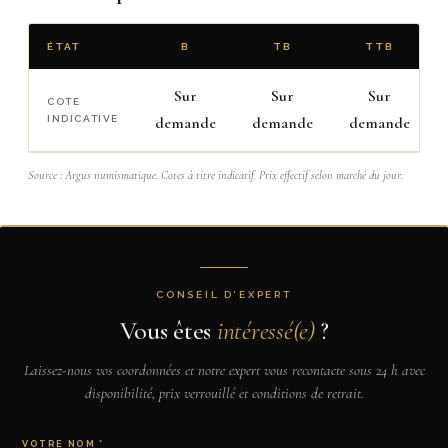
ÉTAT
B
TB
TTB
Sur
Sur
Sur
COTE
INDICATIVE
demande
demande
demande
Source : Argus numismatique. Cotes à titre indicatif. Prix effectif selon marché du jour.
CONSEIL D’EXPERT
Vous êtes
intéressé(e)
?
Laissez-nous vos coordonnées et notre expert vous recontacte sous 24 h avec
disponibilité, prix verrouillé et conditions de retrait.
VOTRE NOM *