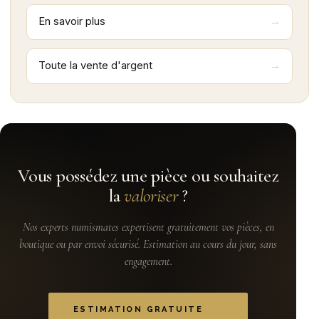
En savoir plus
Toute la vente d'argent
Vous possédez une pièce ou souhaitez
la
valoriser
?
Nos experts numismates expertisent gratuitement vos pièces, en
boutique ou par envoi sécurisé. Estimation au cours du jour, sans
engagement.
ESTIMATION GRATUITE