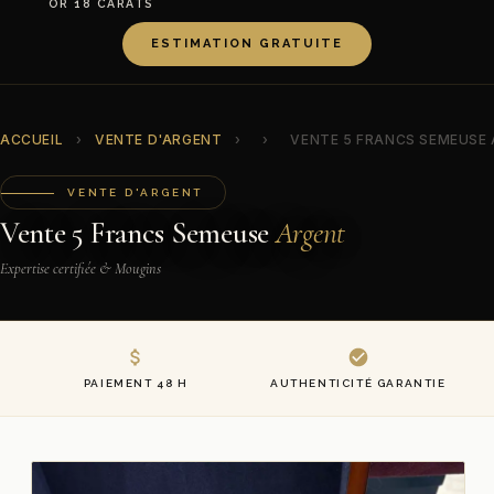
OR 18 CARATS
ESTIMATION GRATUITE
ACCUEIL
›
VENTE D'ARGENT
›
›
VENTE 5 FRANCS SEMEUSE
VENTE D'ARGENT
Vente 5 Francs Semeuse
Argent
Expertise certifiée & Mougins
PAIEMENT 48 H
AUTHENTICITÉ GARANTIE