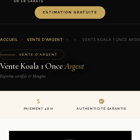
OR 18 CARATS
ESTIMATION GRATUITE
ACCUEIL
›
VENTE D'ARGENT
›
›
VENTE KOALA 1 ONCE ARG
VENTE D'ARGENT
Vente Koala 1 Once
Argent
Expertise certifiée & Mougins
PAIEMENT 48 H
AUTHENTICITÉ GARANTIE