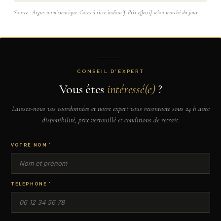
Source : Argus numismatique. Cotes à titre indicatif. Prix effectif selon marché du jour.
CONSEIL D’EXPERT
Vous êtes
intéressé(e)
?
Laissez-nous vos coordonnées et notre expert vous recontacte sous 24 h avec
disponibilité, prix verrouillé et conditions de retrait.
VOTRE NOM *
TÉLÉPHONE *