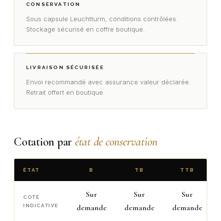
CONSERVATION
Sous capsule Leuchtturm, conditions contrôlées.
Stockage sécurisé en coffre boutique.
LIVRAISON SÉCURISÉE
Envoi recommandé avec assurance valeur déclarée.
Retrait offert en boutique.
Cotation par
état de conservation
ÉTAT
B
TB
TTB
Sur
Sur
Sur
COTE
INDICATIVE
demande
demande
demande