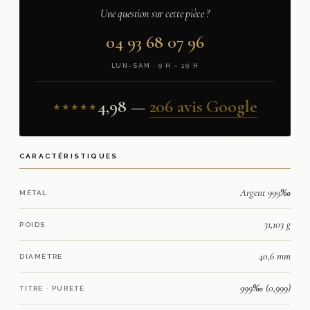
Une question sur cette pièce ?
04 93 68 07 96
LUN–SAM · 9 H – 19 H
4,98 —
206 avis Google
★★★★★
CARACTÉRISTIQUES
Argent 999‰
MÉTAL
31,103 g
POIDS
40,6 mm
DIAMÈTRE
999‰ (0,999)
TITRE · PURETÉ