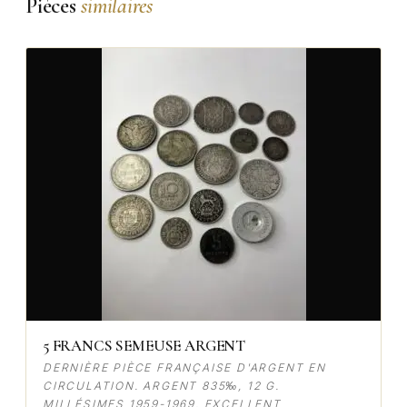
Pièces
similaires
5 FRANCS SEMEUSE ARGENT
DERNIÈRE PIÈCE FRANÇAISE D'ARGENT EN
CIRCULATION. ARGENT 835‰, 12 G.
MILLÉSIMES 1959-1969. EXCELLENT