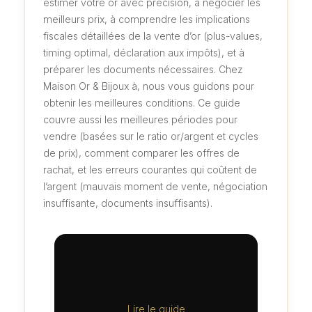
estimer votre or avec précision, à négocier les
meilleurs prix, à comprendre les implications
fiscales détaillées de la vente d’or (plus-values,
timing optimal, déclaration aux impôts), et à
préparer les documents nécessaires. Chez
Maison Or & Bijoux à, nous vous guidons pour
obtenir les meilleures conditions. Ce guide
couvre aussi les meilleures périodes pour
vendre (basées sur le ratio or/argent et cycles
de prix), comment comparer les offres de
rachat, et les erreurs courantes qui coûtent de
l’argent (mauvais moment de vente, négociation
insuffisante, documents insuffisants).
Lire le guide