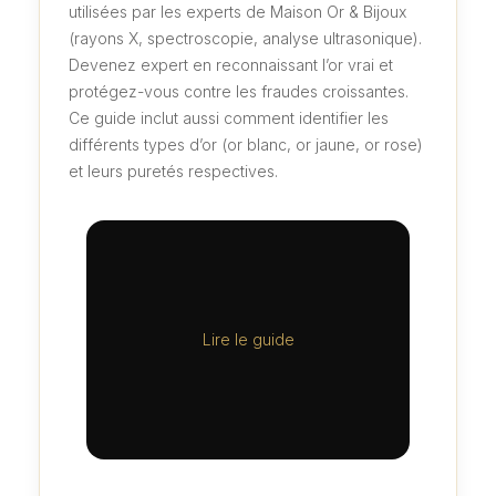
utilisées par les experts de Maison Or & Bijoux
(rayons X, spectroscopie, analyse ultrasonique).
Devenez expert en reconnaissant l’or vrai et
protégez-vous contre les fraudes croissantes.
Ce guide inclut aussi comment identifier les
différents types d’or (or blanc, or jaune, or rose)
et leurs puretés respectives.
Lire le guide