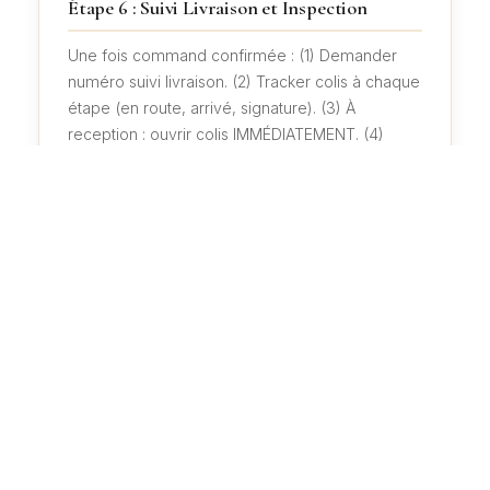
Étape 6 : Suivi Livraison et Inspection
Une fois command confirmée : (1) Demander
numéro suivi livraison. (2) Tracker colis à chaque
étape (en route, arrivé, signature). (3) À
reception : ouvrir colis IMMÉDIATEMENT. (4)
Compter lingots/pièces (corresponde à
commande ?). (5) Peser chaque lingot (poids
correct vs certificat ?). (6) Inspecter
visuellement (gravure OK ? couleur OK ?
apparence OK ?). (7) Demander essai à la
touche si doute. (8) Signer « bon réception »
seulement après inspection complet OK. Zéro
inspection risquée = problèmes découverts
après = vendeur refuse retour.