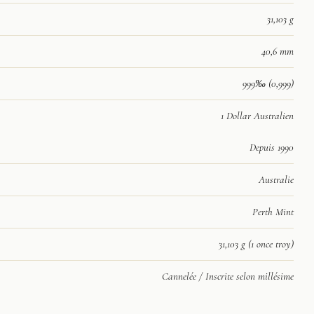
31,103 g
40,6 mm
999‰ (0,999)
1 Dollar Australien
Depuis 1990
Australie
Perth Mint
31,103 g (1 once troy)
Cannelée / Inscrite selon millésime