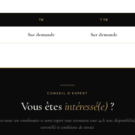
TB
TTB
Sur demande
Sur demande
CONSEIL D’EXPERT
Vous êtes
intéressé(e)
?
sez-nous vos coordonnées et notre expert vous recontacte sous 24 h avec disponibilité,
verrouillé et conditions de retrait.