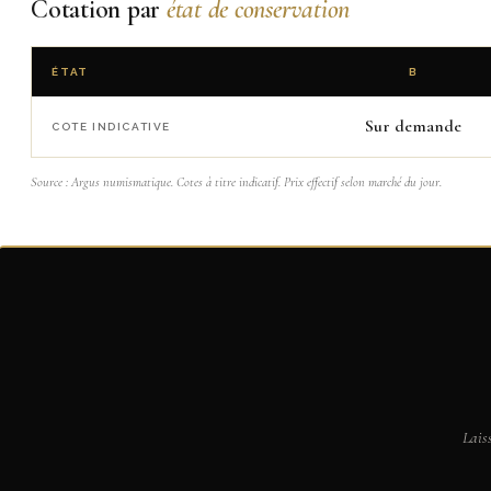
Cotation par
état de conservation
ÉTAT
B
Sur demande
COTE INDICATIVE
Source : Argus numismatique. Cotes à titre indicatif. Prix effectif selon marché du jour.
Lais