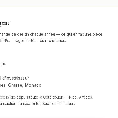
gent
change de design chaque année — ce qui en fait une pièce
 999‰. Tirages limités très recherchés.
ique
l d’investisseur
ibes, Grasse, Monaco
cessible depuis toute la Côte d’Azur — Nice, Antibes,
ransaction transparente, paiement immédiat.