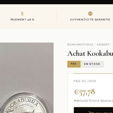
PAIEMENT 48 H
AUTHENTICITÉ GARANTIE
NUMISMATIQUE · ARGENT
Achat Kookabu
FDC
EN STOCK
PRIX DU JOUR
€
57,78
Verrouillé 15 min à l’ajout a