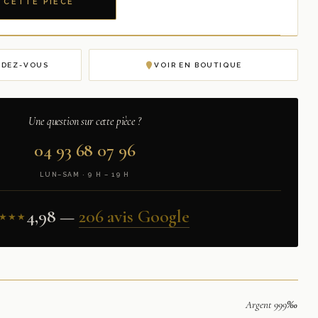
 CETTE PIÈCE
NDEZ-VOUS
VOIR EN BOUTIQUE
Une question sur cette pièce ?
04 93 68 07 96
LUN–SAM · 9 H – 19 H
4,98 —
206 avis Google
★★★
Argent 999‰