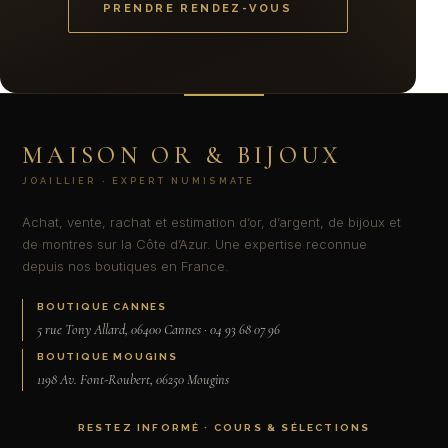
PRENDRE RENDEZ-VOUS
MAISON OR & BIJOUX
JOAILLIER · EXPERT NUMISMATE
Achat, vente, rachat et estimation d’or, d’argent, de bijoux et
de montres sur la Côte d’Azur. Une expertise reconnue
depuis nos boutiques en France.
BOUTIQUE CANNES
5 rue Tony Allard, 06400 Cannes · 04 93 68 07 96
BOUTIQUE MOUGINS
1198 Av. Font-Roubert, 06250 Mougins
RESTEZ INFORMÉ · COURS & SÉLECTIONS