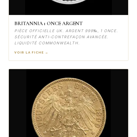
BRITANNIA 1 ONCE ARGENT
PIÈCE OFFICIELLE UK. ARGENT 999‰, 1 ONCE.
SÉCURITÉ ANTI-CONTREFAÇON AVANCÉE.
LIQUIDITÉ COMMONWEALTH.
VOIR LA FICHE →