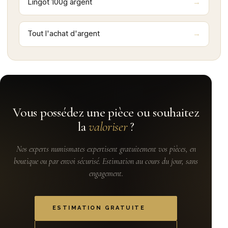
Lingot 100g argent
Tout l'achat d'argent
Vous possédez une pièce ou souhaitez
la
valoriser
?
Nos experts numismates expertisent gratuitement vos pièces, en
boutique ou par envoi sécurisé. Estimation au cours du jour, sans
engagement.
ESTIMATION GRATUITE