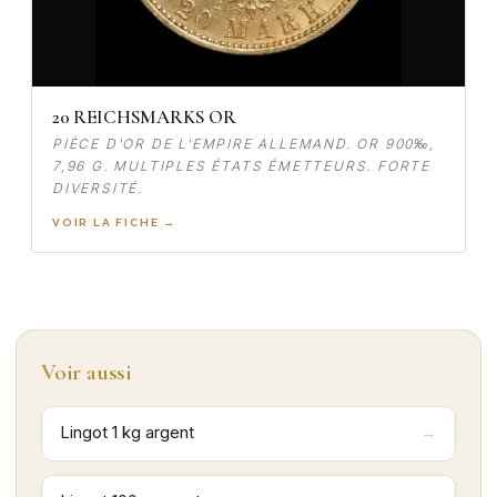
20 REICHSMARKS OR
PIÈCE D'OR DE L'EMPIRE ALLEMAND. OR 900‰,
7,96 G. MULTIPLES ÉTATS ÉMETTEURS. FORTE
DIVERSITÉ.
VOIR LA FICHE →
Voir aussi
Lingot 1 kg argent