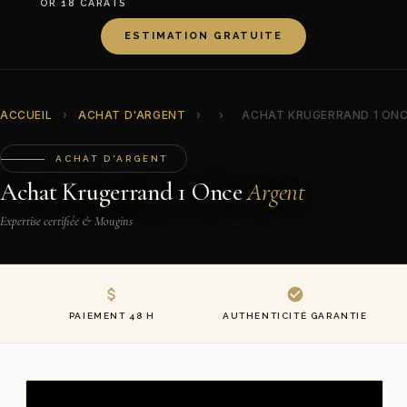
OR 18 CARATS
ESTIMATION GRATUITE
ACCUEIL
›
ACHAT D'ARGENT
›
›
ACHAT KRUGERRAND 1 ON
ACHAT D'ARGENT
Achat Krugerrand 1 Once
Argent
Expertise certifiée & Mougins
PAIEMENT 48 H
AUTHENTICITÉ GARANTIE