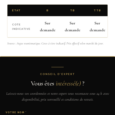
ÉTAT
B
TB
TTB
Sur
Sur
Sur
COTE
INDICATIVE
demande
demande
demande
Source : Argus numismatique. Cotes à titre indicatif. Prix effectif selon marché du jour.
CONSEIL D’EXPERT
Vous êtes
intéressé(e)
?
Laissez-nous vos coordonnées et notre expert vous recontacte sous 24 h avec
disponibilité, prix verrouillé et conditions de retrait.
VOTRE NOM *