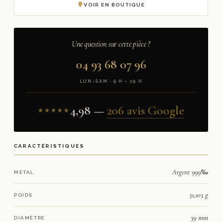
VOIR EN BOUTIQUE
Une question sur cette pièce ?
04 93 68 07 96
LUN–SAM · 9 H – 19 H
4,98 —
206 avis Google
★★★★★
CARACTÉRISTIQUES
Argent 999‰
MÉTAL
31,103 g
POIDS
39 mm
DIAMÈTRE