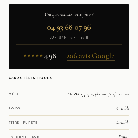
Une question sur cette pièce ?
04 93 68 07 96
LUN–SAM · 9 H – 19 H
4,98 —
206 avis Google
★★★★★
CARACTÉRISTIQUES
Or 18K typique, platine, parfois acier
MÉTAL
Variable
POIDS
Variable
TITRE · PURETÉ
France
PAYS ÉMETTEUR