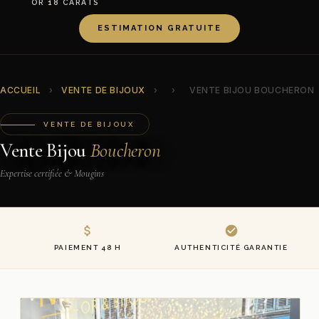
OR 18 CARATS
ESTIMATION GRATUITE
ACCUEIL
›
VENTE DE BIJOUX
›
›
VENTE BIJOU BOUCHERON
VENTE DE BIJOUX
Vente Bijou
Boucheron
Expertise certifiée & Mougins
PAIEMENT 48 H
AUTHENTICITÉ GARANTIE