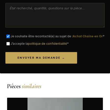
Je souhaite être recontacté(e) au sujet de :
Achat Chaîne en Or
*
J’accepte la
politique de confidentialité
*
ENVOYER MA DEMANDE →
Pièces
similaires