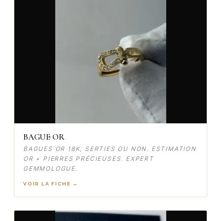
BAGUE OR
BAGUES OR 18K, SERTIES OU NON. ESTIMATION
OR + PIERRES PRÉCIEUSES. EXPERT
GEMMOLOGUE.
VOIR LA FICHE →