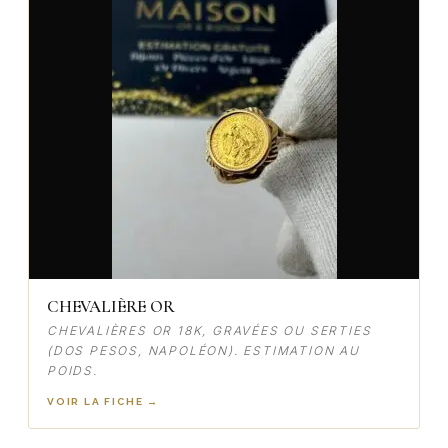
CHEVALIÈRE OR
CHEVALIÈRES OR 18K, GRAVÉES OU SERTIES
(DOS PESOS, NAPOLÉON). ESTIMATION AU
POIDS.
VOIR LA FICHE →