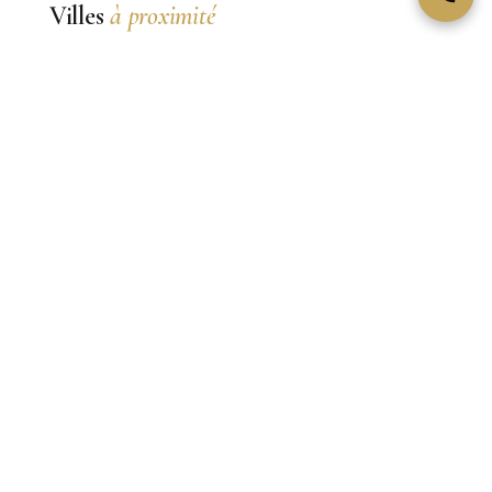
Villes
à proximité
Cannes
capitale mondiale du cinéma, perle de la Côte
d'Azur entre la Croisette et les î
VOIR CETTE VILLE →