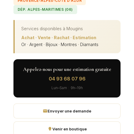
PROVENCE-ALPES-CÔTE D'AZUR
DÉP. ALPES-MARITIMES (06)
Services disponibles à
Mougins
Achat
·
Vente
·
Rachat
·
Estimation
Or · Argent · Bijoux · Montres · Diamants
Appelez-nous pour une estimation gratuite
04 93 68 07 96
Lun–Sam : 9h–19h
Envoyer une demande
Venir en boutique