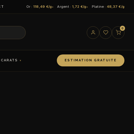
Or :
118,49 €/g
Argent :
1,72 €/g
Platine :
48,37 €/g
CT
0
 CARATS
ESTIMATION GRATUITE