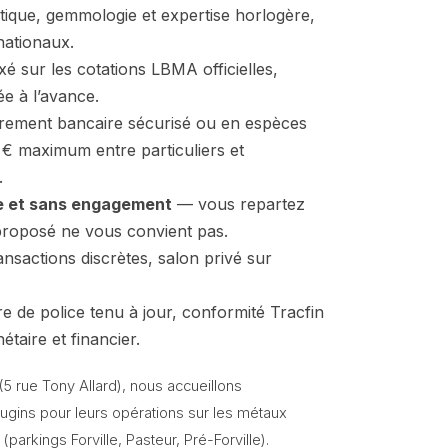
que, gemmologie et expertise horlogère,
nationaux.
é sur les cotations LBMA officielles,
e à l’avance.
rement bancaire sécurisé ou en espèces
0 € maximum entre particuliers et
.
te et sans engagement
— vous repartez
 proposé ne vous convient pas.
ansactions discrètes, salon privé sur
re de police tenu à jour, conformité Tracfin
taire et financier.
5 rue Tony Allard), nous accueillons
ougins pour leurs opérations sur les métaux
parkings Forville, Pasteur, Pré-Forville).