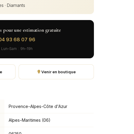
res · Diamants
 pour une estimation gratuite
04 93 68 07 96
Lun–Sam : 9h–19h
e
Venir en boutique
Provence-Alpes-Côte d'Azur
Alpes-Maritimes (06)
06250