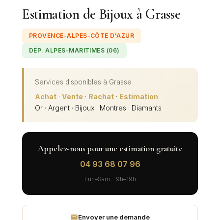
Estimation de Bijoux à Grasse
PROVENCE-ALPES-CÔTE D'AZUR
DÉP. ALPES-MARITIMES (06)
Services disponibles à
Grasse
Achat
·
Vente
·
Rachat
·
Estimation
Or · Argent · Bijoux · Montres · Diamants
Appelez-nous pour une estimation gratuite
04 93 68 07 96
Lun–Sam : 9h–19h
Envoyer une demande