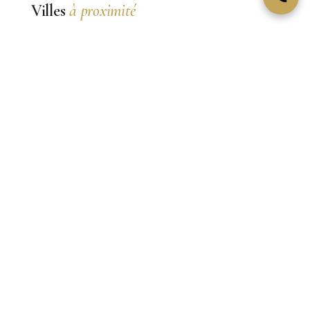
Villes
à proximité
Mougins
village d'art perché, ancienne résidence de
Picasso, capitale gastronomique de l
VOIR CETTE VILLE →