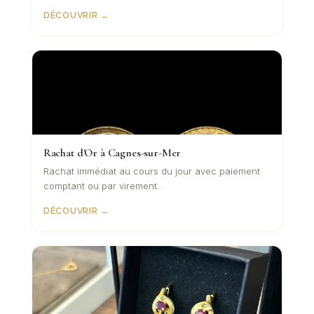
DÉCOUVRIR →
Rachat d'Or à Cagnes-sur-Mer
Rachat immédiat au cours du jour avec paiement
comptant ou par virement.
DÉCOUVRIR →