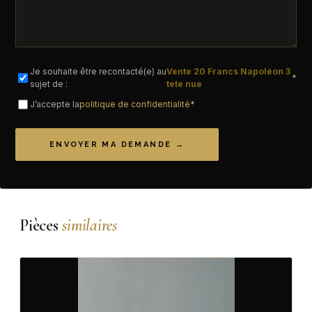
Je souhaite être recontacté(e) au
Vente 20 Francs Napoléon 3
*
sujet de :
tete nue
J’accepte la
politique de confidentialité
*
ENVOYER MA DEMANDE →
Pièces
similaires