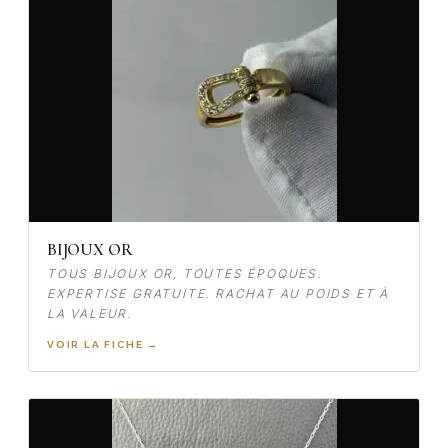
BIJOUX OR
TOUS BIJOUX OR, TOUTES ÉPOQUES.
EXPERTISE GRATUITE. RACHAT AU POIDS ET À
LA VALEUR.
VOIR LA FICHE →