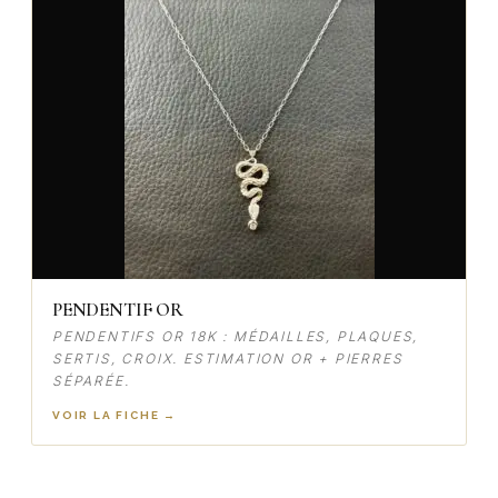
PENDENTIF OR
PENDENTIFS OR 18K : MÉDAILLES, PLAQUES,
SERTIS, CROIX. ESTIMATION OR + PIERRES
SÉPARÉE.
VOIR LA FICHE →