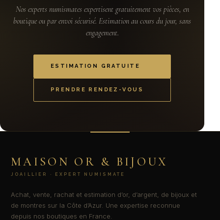
Nos experts numismates expertisent gratuitement vos pièces, en
boutique ou par envoi sécurisé. Estimation au cours du jour, sans
engagement.
ESTIMATION GRATUITE
PRENDRE RENDEZ-VOUS
MAISON OR & BIJOUX
JOAILLIER · EXPERT NUMISMATE
Achat, vente, rachat et estimation d’or, d’argent, de bijoux et
de montres sur la Côte d’Azur. Une expertise reconnue
depuis nos boutiques en France.