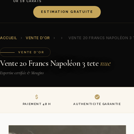
OR 18 CARATS
ESTIMATION GRATUITE
ACCUEIL
›
VENTE D'OR
›
›
VENTE 20 FRANCS NAPOLÉON 3 
VENTE D'OR
Vente 20 Francs Napoléon 3 tete
nue
Expertise certifiée & Mougins
PAIEMENT 48 H
AUTHENTICITÉ GARANTIE