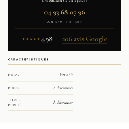
Une question sur cette pièce ?
04 93 68 07 96
LUN–SAM · 9 H – 19 H
4,98 —
206 avis Google
★★★★★
CARACTÉRISTIQUES
Variable
MÉTAL
À déterminer
POIDS
TITRE ·
À déterminer
PURETÉ