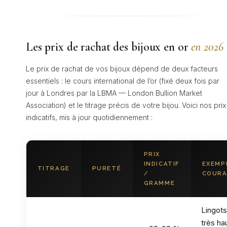
Les prix de rachat des bijoux en or
en 2026
Le prix de rachat de vos bijoux dépend de deux facteurs
essentiels : le cours international de l’or (fixé deux fois par
jour à Londres par la LBMA — London Bullion Market
Association) et le titrage précis de votre bijou. Voici nos prix
indicatifs, mis à jour quotidiennement :
PRIX
INDICATIF
EXEMP
TITRAGE
PURETÉ
/
COUR
GRAMME
Lingots
très ha