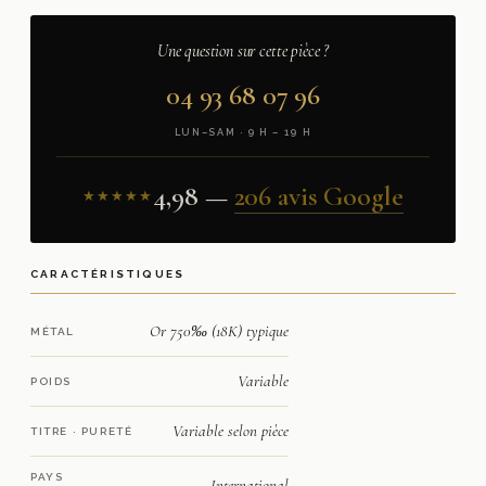
Une question sur cette pièce ?
04 93 68 07 96
LUN–SAM · 9 H – 19 H
4,98 —
206 avis Google
★★★★★
CARACTÉRISTIQUES
Or 750‰ (18K) typique
MÉTAL
Variable
POIDS
Variable selon pièce
TITRE · PURETÉ
PAYS
International