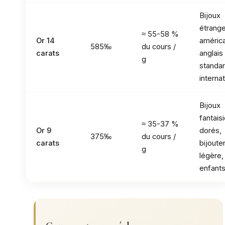
Bijoux
étrange
≈ 55-58 %
Or 14
américa
585‰
du cours /
carats
anglai
g
standa
internat
Bijoux
fantais
≈ 35-37 %
Or 9
dorés,
375‰
du cours /
carats
bijouter
g
légère,
enfant