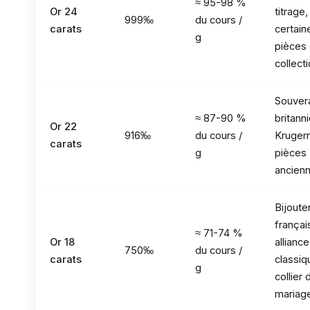
≈ 95-98 %
Or 24
titrage,
999‰
du cours /
carats
certain
g
pièces
collect
Souver
≈ 87-90 %
britann
Or 22
916‰
du cours /
Kruger
carats
g
pièces
ancien
Bijoute
françai
≈ 71-74 %
Or 18
alliance
750‰
du cours /
carats
classiq
g
collier 
mariag