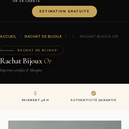
OR 18 CARATS
ESTIMATION GRATUITE
ACCUEIL
›
RACHAT DE BIJOUX
›
›
RACHAT BIJOUX OR
RACHAT DE BIJOUX
Rachat Bijoux
Or
Expertise certifiée & Mougins
PAIEMENT 48 H
AUTHENTICITÉ GARANTIE