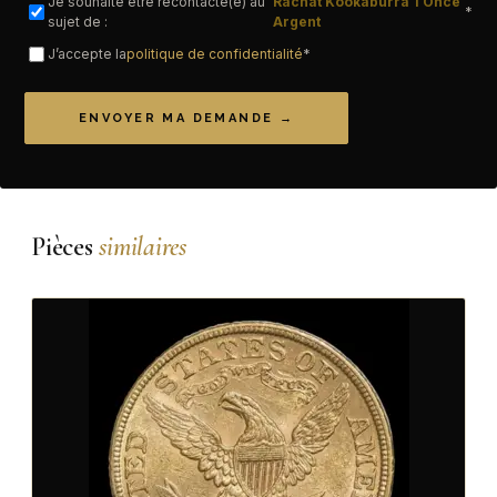
Je souhaite être recontacté(e) au
Rachat Kookaburra 1 Once
*
sujet de :
Argent
J’accepte la
politique de confidentialité
*
ENVOYER MA DEMANDE →
Pièces
similaires