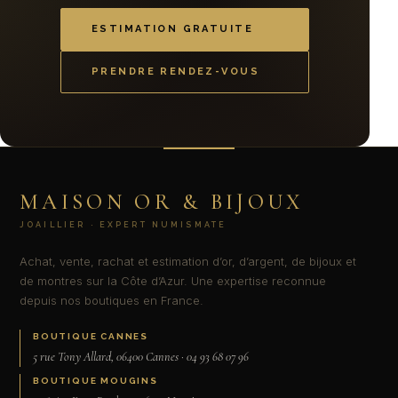
ESTIMATION GRATUITE
PRENDRE RENDEZ-VOUS
MAISON OR & BIJOUX
JOAILLIER · EXPERT NUMISMATE
Achat, vente, rachat et estimation d’or, d’argent, de bijoux et
de montres sur la Côte d’Azur. Une expertise reconnue
depuis nos boutiques en France.
BOUTIQUE CANNES
5 rue Tony Allard, 06400 Cannes · 04 93 68 07 96
BOUTIQUE MOUGINS