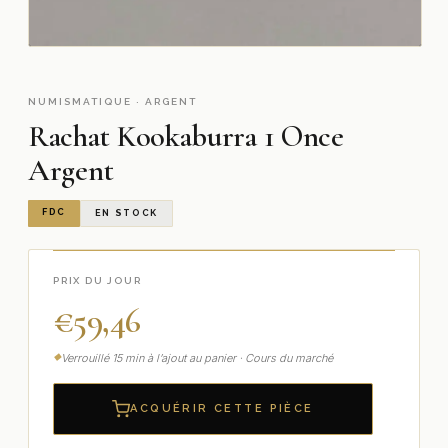
NUMISMATIQUE · ARGENT
Rachat Kookaburra 1 Once
Argent
FDC
EN STOCK
PRIX DU JOUR
€
59,46
Verrouillé 15 min à l’ajout au panier · Cours du marché
ACQUÉRIR CETTE PIÈCE