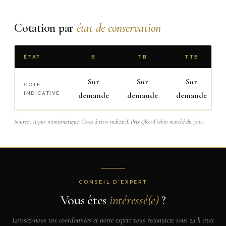
Cotation par
état de conservation
ÉTAT
B
TB
TTB
Sur
Sur
Sur
COTE
INDICATIVE
demande
demande
demande
Source : Argus numismatique. Cotes à titre indicatif. Prix effectif selon marché du jour.
CONSEIL D’EXPERT
Vous êtes
intéressé(e)
?
Laissez-nous vos coordonnées et notre expert vous recontacte sous 24 h avec