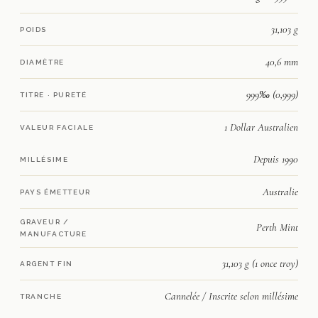
31,103 g
POIDS
40,6 mm
DIAMÈTRE
999‰ (0,999)
TITRE · PURETÉ
1 Dollar Australien
VALEUR FACIALE
Depuis 1990
MILLÉSIME
Australie
PAYS ÉMETTEUR
GRAVEUR /
Perth Mint
MANUFACTURE
31,103 g (1 once troy)
ARGENT FIN
Cannelée / Inscrite selon millésime
TRANCHE