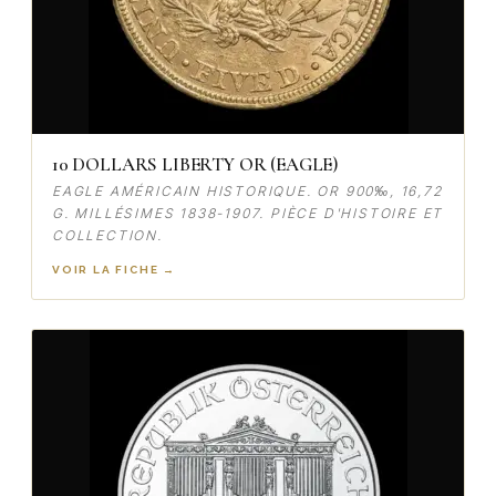
10 DOLLARS LIBERTY OR (EAGLE)
EAGLE AMÉRICAIN HISTORIQUE. OR 900‰, 16,72
G. MILLÉSIMES 1838-1907. PIÈCE D'HISTOIRE ET
COLLECTION.
VOIR LA FICHE →