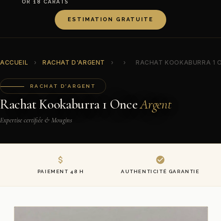
OR 18 CARATS
ESTIMATION GRATUITE
ACCUEIL
›
RACHAT D'ARGENT
›
›
RACHAT KOOKABURRA 1 
RACHAT D'ARGENT
Rachat Kookaburra 1 Once
Argent
Expertise certifiée & Mougins
PAIEMENT 48 H
AUTHENTICITÉ GARANTIE