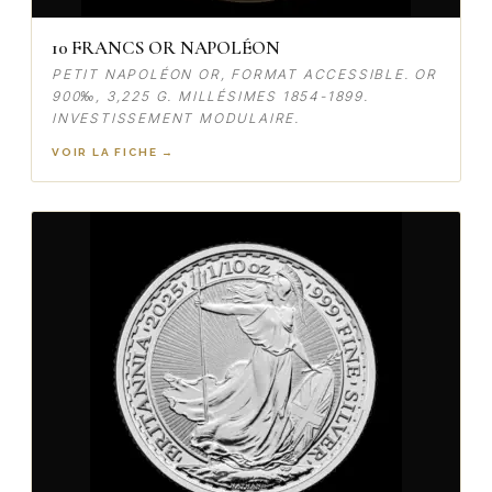
10 FRANCS OR NAPOLÉON
PETIT NAPOLÉON OR, FORMAT ACCESSIBLE. OR
900‰, 3,225 G. MILLÉSIMES 1854-1899.
INVESTISSEMENT MODULAIRE.
VOIR LA FICHE →