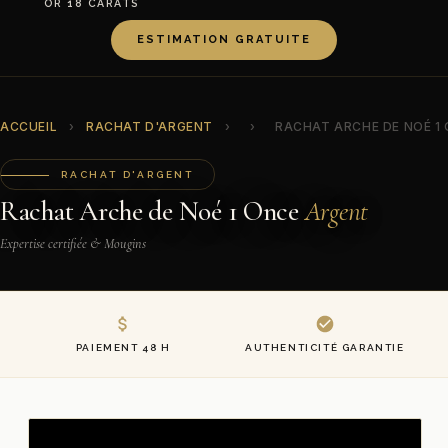
OR 18 CARATS
ESTIMATION GRATUITE
ACCUEIL
›
RACHAT D'ARGENT
›
›
RACHAT ARCHE DE NOÉ 1
RACHAT D'ARGENT
Rachat Arche de Noé 1 Once
Argent
Expertise certifiée & Mougins
PAIEMENT 48 H
AUTHENTICITÉ GARANTIE