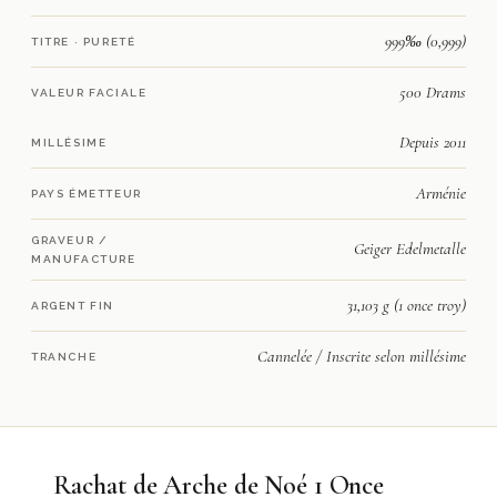
999‰ (0,999)
TITRE · PURETÉ
500 Drams
VALEUR FACIALE
Depuis 2011
MILLÉSIME
Arménie
PAYS ÉMETTEUR
GRAVEUR /
Geiger Edelmetalle
MANUFACTURE
31,103 g (1 once troy)
ARGENT FIN
Cannelée / Inscrite selon millésime
TRANCHE
Rachat de Arche de Noé 1 Once