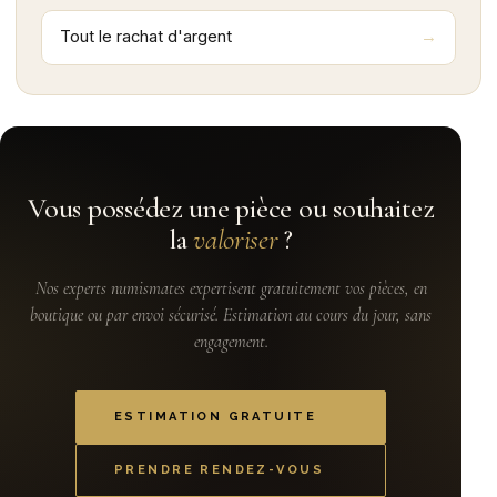
Tout le rachat d'argent
Vous possédez une pièce ou souhaitez
la
valoriser
?
Nos experts numismates expertisent gratuitement vos pièces, en
boutique ou par envoi sécurisé. Estimation au cours du jour, sans
engagement.
ESTIMATION GRATUITE
PRENDRE RENDEZ-VOUS