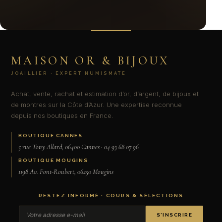
MAISON OR & BIJOUX
JOAILLIER · EXPERT NUMISMATE
Achat, vente, rachat et estimation d’or, d’argent, de bijoux et
de montres sur la Côte d’Azur. Une expertise reconnue
depuis nos boutiques en France.
BOUTIQUE CANNES
5 rue Tony Allard, 06400 Cannes · 04 93 68 07 96
BOUTIQUE MOUGINS
1198 Av. Font-Roubert, 06250 Mougins
RESTEZ INFORMÉ · COURS & SÉLECTIONS
S’INSCRIRE