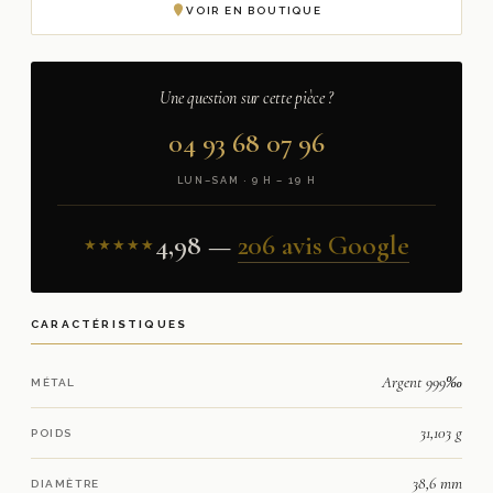
VOIR EN BOUTIQUE
Une question sur cette pièce ?
04 93 68 07 96
LUN–SAM · 9 H – 19 H
4,98 —
206 avis Google
★★★★★
CARACTÉRISTIQUES
Argent 999‰
MÉTAL
31,103 g
POIDS
38,6 mm
DIAMÈTRE