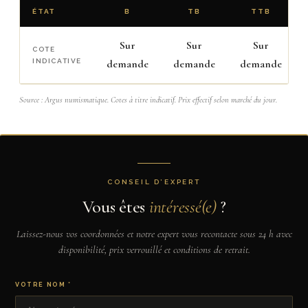
ÉTAT
B
TB
TTB
Sur
Sur
Sur
COTE
INDICATIVE
demande
demande
demande
Source : Argus numismatique. Cotes à titre indicatif. Prix effectif selon marché du jour.
CONSEIL D’EXPERT
Vous êtes
intéressé(e)
?
Laissez-nous vos coordonnées et notre expert vous recontacte sous 24 h avec
disponibilité, prix verrouillé et conditions de retrait.
VOTRE NOM *