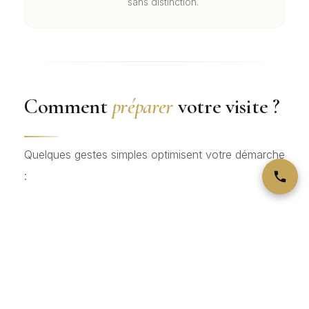
sans distinction.
Comment
préparer
votre visite ?
Quelques gestes simples optimisent votre démarche
:
Rassemblez tous vos bijoux argent
en un seul
endroit, peu importe leur état — n’oubliez ni les
pièces cassées, ni les boucles dépareillées, ni les
bijoux démodés.
Notez les poinçons visibles
si vous le pouvez