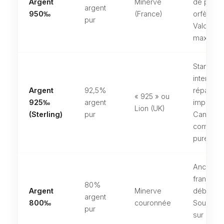
Argent
Minerve
de presti
argent
950‰
(France)
orfèvreri
pur
Valorisat
maximale
Standard
internatio
Argent
92,5%
répandu 
« 925 » ou
925‰
argent
importés
Lion (UK)
(Sterling)
pur
Canada).
comprom
pureté/du
Ancienn
française
80%
Argent
Minerve
début XXe
argent
800‰
couronnée
Souvent 
pur
sur l’arge