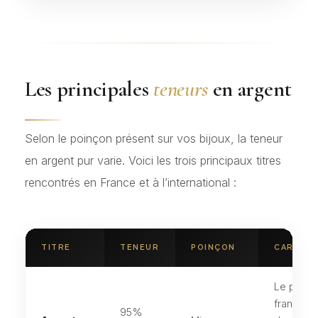
Les principales
teneurs
en argent
Selon le poinçon présent sur vos bijoux, la teneur
en argent pur varie. Voici les trois principaux titres
rencontrés en France et à l’international :
TITRE
TENEUR
POINÇON
CARACTÉ
Le plus ha
français 
95%