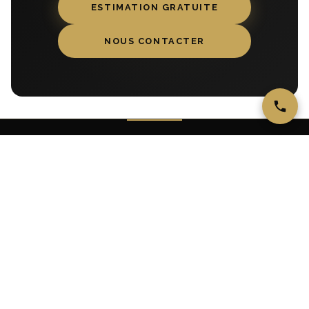
ESTIMATION GRATUITE
NOUS CONTACTER
MAISON OR & BIJOUX
JOAILLIER · EXPERT NUMISMATE
Achat, vente, rachat et estimation d’or, d’argent, de bijoux et
de montres sur la Côte d’Azur. Une expertise reconnue
depuis nos boutiques en France.
BOUTIQUE CANNES
5 rue Tony Allard, 06400 Cannes · 04 93 68 07 96
BOUTIQUE MOUGINS