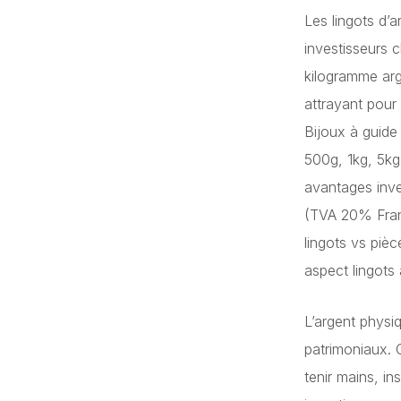
Les lingots d’
investisseurs 
kilogramme arg
attrayant pour
Bijoux à guide 
500g, 1kg, 5kg)
avantages inve
(TVA 20% Fran
lingots vs piè
aspect lingots 
L’argent physi
patrimoniaux. 
tenir mains, i