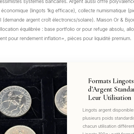
pessimistes systèmes bancaires. Argent aussi offre polyvalenc
 économique (lingots 1kg efficace), collecte numismatique (pi
el (demande argent croît électronics/solaire). Maison Or & Bij
ocation équilibrée : base portfolio or pour refuge absolu, all
ent pour rendement inflation+, pièces pour liquidité premium.
Formats Lingots
d’Argent Standar
Leur Utilisation
Lingots argent disponible
plusieurs poids standard
chacun utilisation différen