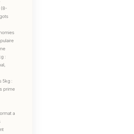
t
 (8-
ngots
»
onomies
pulaire
ime
g :
al,
s 5kg :
ès prime
format a
s
nt