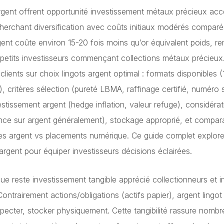
argent offrent opportunité investissement métaux précieux acc
cherchant diversification avec coûts initiaux modérés comparé
ent coûte environ 15-20 fois moins qu’or équivalent poids, re
 petits investisseurs commençant collections métaux précieux
clients sur choix lingots argent optimal : formats disponibles 
, critères sélection (pureté LBMA, raffinage certifié, numéro s
stissement argent (hedge inflation, valeur refuge), considérat
ce sur argent généralement), stockage approprié, et compar
ces argent vs placements numérique. Ce guide complet explor
argent pour équiper investisseurs décisions éclairées.
que reste investissement tangible apprécié collectionneurs et i
Contrairement actions/obligations (actifs papier), argent ling
nspecter, stocker physiquement. Cette tangibilité rassure nomb