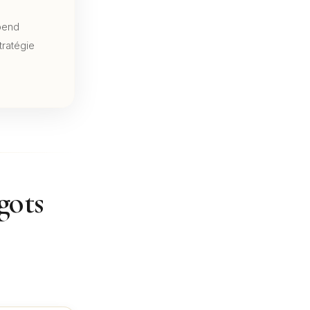
pend
tratégie
gots