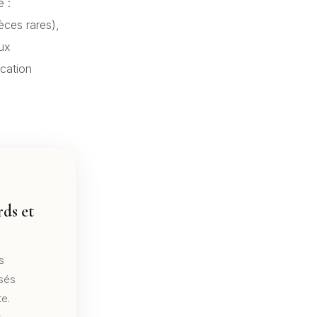
e :
èces rares),
oux
ocation
ds et
s
isés
te.