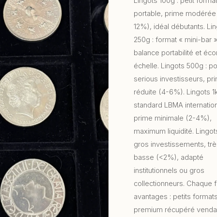
Lingots 100g : petit forma
portable, prime modérée
12%), idéal débutants. Li
250g : format « mini-bar 
balance portabilité et éc
échelle. Lingots 500g : po
serious investisseurs, pr
réduite (4-6%). Lingots 1k
standard LBMA internation
prime minimale (2-4%),
maximum liquidité. Lingot
gros investissements, tr
basse (<2%), adapté
institutionnels ou gros
collectionneurs. Chaque 
avantages : petits format
premium récupéré venda