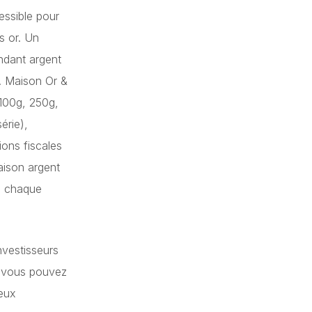
essible pour
s or. Un
ndant argent
. Maison Or &
(100g, 250g,
érie),
ions fiscales
aison argent
e chaque
nvestisseurs
ot vous pouvez
reux