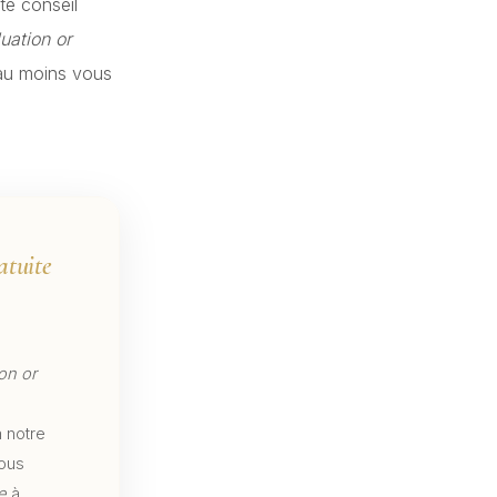
te conseil
uation or
, au moins vous
atuite
on or
à notre
nous
e
à