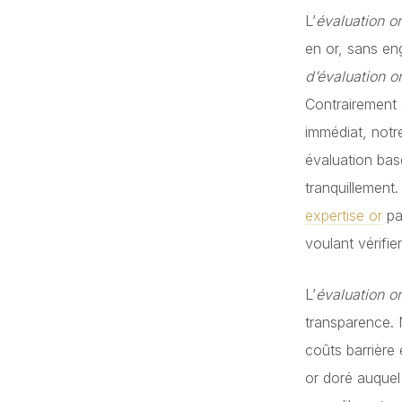
L’
évaluation or
en or, sans e
d’évaluation or
Contrairement 
immédiat, not
évaluation bas
tranquillement
expertise or
pay
voulant vérifi
L’
évaluation or
transparence. 
coûts barrière 
or doré auquel