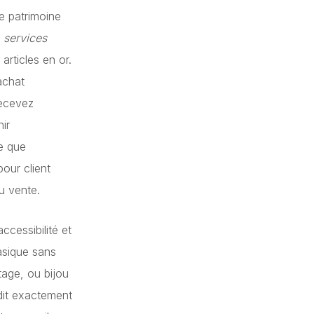
e patrimoine
s
services
articles en or.
achat
recevez
hir
e que
pour client
u vente.
cessibilité et
asique sans
itage, ou bijou
it exactement