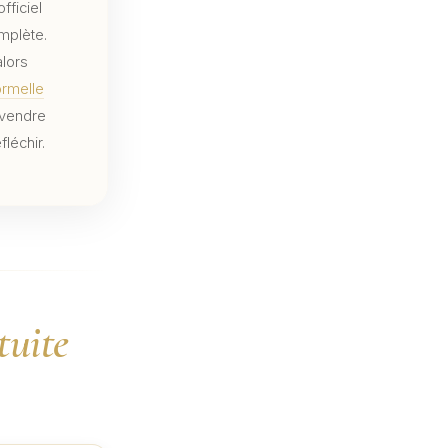
fficiel
mplète.
alors
ormelle
u vendre
fléchir.
tuite