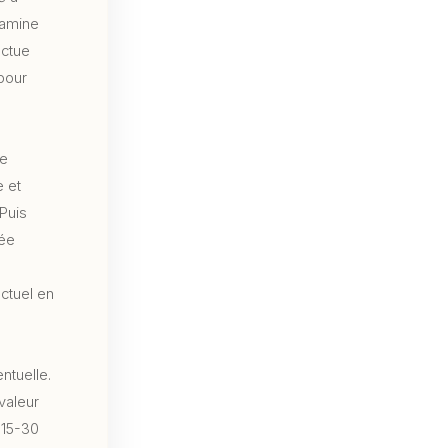
xamine
ectue
pour
se
 et
 Puis
sée
actuel en
ntuelle.
valeur
 15-30