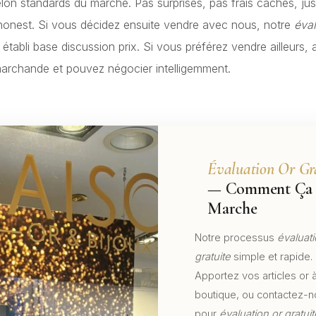
selon standards du marché. Pas surprises, pas frais cachés, jus
honest. Si vous décidez ensuite vendre avec nous, notre
éval
 établi base discussion prix. Si vous préférez vendre ailleurs
archande et pouvez négocier intelligemment.
Évaluation Or Gr
— Comment Ça
Marche
Notre processus
évaluati
gratuite
simple et rapide.
Apportez vos articles or 
boutique, ou contactez-
pour
évaluation or gratuit