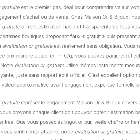
 gratuite
est le premier pas idéal pour comprendre valeur votr
ngagement d’achat ou de vente. Chez Maison Or & Bijoux, no
 gratuite
offrent estimation fiable et transparente de tous vos 
certaines boutiques proposant faux « gratuit » puis pressant 
re
évaluation or gratuite
est réellement sans obligation. Vous 
ée prix marché actuel en
—
€/g, vous pouvez partir, et réfléc
. Notre
évaluation or gratuite
utilise mêmes instruments mesur
ante, juste sans rapport écrit officiel. C’est excellent option 
er valeur approximative avant engagement expertise formelle o
 gratuite
représente engagement Maison Or & Bijoux envers ac
Nous croyons chaque client doit pouvoir obtenir estimation b
entrée. Que vous possédiez lingot or pur, vieille chaîne or hér
 vous sentimental attaché, notre
évaluation or gratuite
vous d