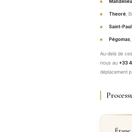
Mandelieu
Theoré
, B
Saint-Pau
Pégomas
Au-delà de ces
nous au
+33 4
déplacement pe
Process
Étape 