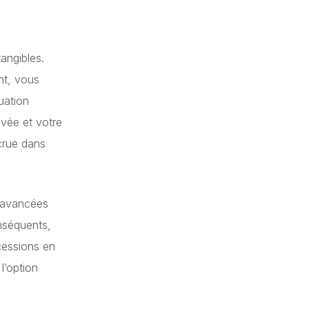
angibles.
nt, vous
tuation
ivée et votre
crue dans
s avancées
nséquents,
ccessions en
l’option