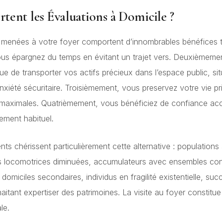
tent les Évaluations à Domicile ?
 menées à votre foyer comportent d’innombrables bénéfices t
vous épargnez du temps en évitant un trajet vers. Deuxièmeme
que de transporter vos actifs précieux dans l’espace public, si
anxiété sécuritaire. Troisièmement, vous preservez votre vie pr
é maximales. Quatrièmement, vous bénéficiez de confiance ac
ement habituel.
nts chérissent particulièrement cette alternative : population
s locomotrices diminuées, accumulateurs avec ensembles co
omiciles secondaires, individus en fragilité existentielle, su
haitant expertiser des patrimoines. La visite au foyer constitue 
le.