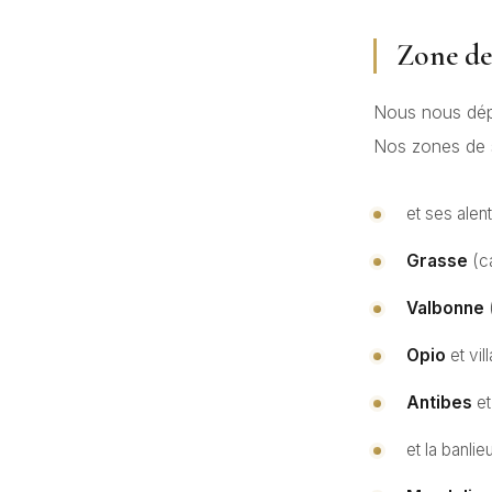
Zone de
Nous nous dépl
Nos zones de s
et ses alen
Grasse
(ca
Valbonne
Opio
et vil
Antibes
et
et la banli