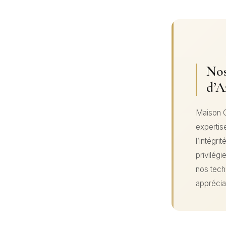
Nos
d’A
Maison O
expertis
l’intégri
privilég
nos tech
appréciat