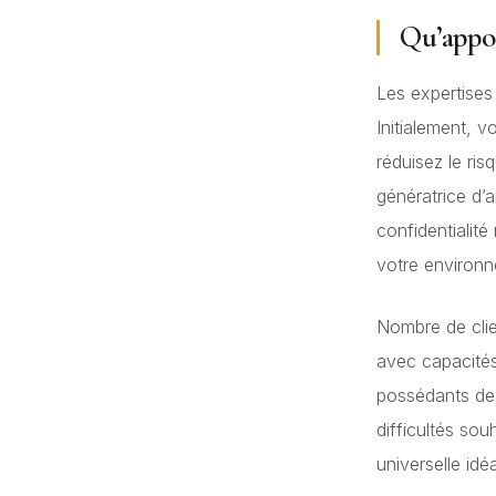
Qu’appor
Les expertises
Initialement, 
réduisez le ris
génératrice d’
confidentialit
votre environn
Nombre de clie
avec capacité
possédants de d
difficultés sou
universelle idéa