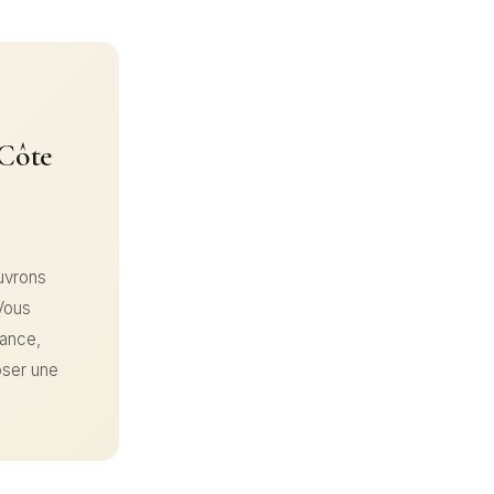
 Côte
ouvrons
 Vous
nance,
oser une