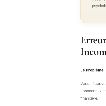
psycholo
Erreu
Incon
Le Problème
Vous découvrez
commandez sans
financière.