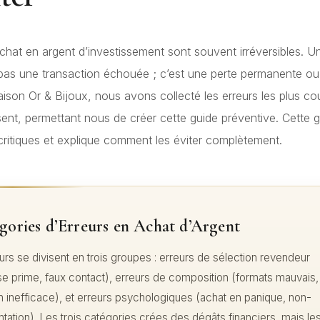
achat en argent d’investissement sont souvent irréversibles. U
pas une transaction échouée ; c’est une perte permanente ou
ison Or & Bijoux, nous avons collecté les erreurs les plus c
sent, permettant nous de créer cette guide préventive. Cette gu
 critiques et explique comment les éviter complètement.
gories d’Erreurs en Achat d’Argent
urs se divisent en trois groupes : erreurs de sélection revendeur
e prime, faux contact), erreurs de composition (formats mauvais,
on inefficace), et erreurs psychologiques (achat en panique, non-
ation). Les trois catégories crées des dégâts financiers, mais le