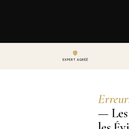
EXPERT AGRÉÉ
Erreur
— Les
les Év