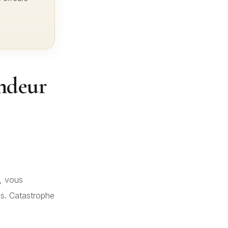
endeur
), vous
ns. Catastrophe