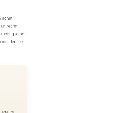
n achat
 un regret
ourants que nos
ide identifie
s erreurs