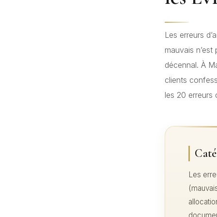
Les erreurs d’
mauvais n’est 
décennal. À Ma
clients confes
les 20 erreurs
Caté
Les erre
(mauvais
allocati
document