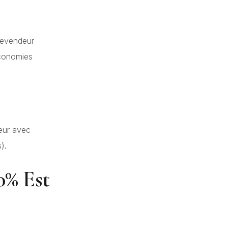
revendeur
économies
eur avec
).
0% Est