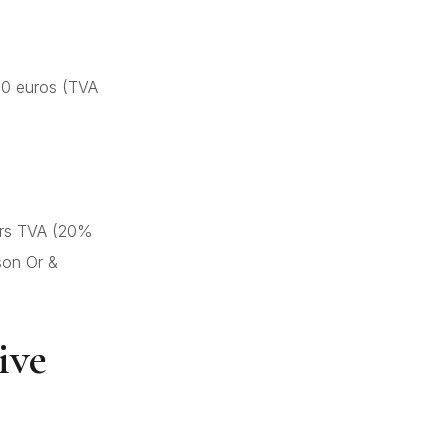
00 euros (TVA
ors TVA (20%
son Or &
ive