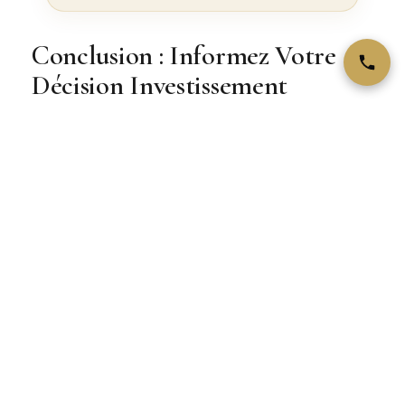
Conclusion : Informez Votre
Décision Investissement
Ces comparatifs de Maison Or & Bijoux
reconnaissent que l’or n’existe pas en isolation :
vous l’intégrez dans un portefeuille plus large
d’actifs patrimoniaux. Notre expertise réside dans la
clarté de ces comparaisons : nous vous présentons
avantages de l’or sans nier ceux de ses
alternatives, offrant une perspective équilibrée
rarement trouvée ailleurs (les acteurs non-aurifères
minimisent l’or ; les apôtres de l’or exagèrent). Ces
10 comparatifs constituent votre base de décision