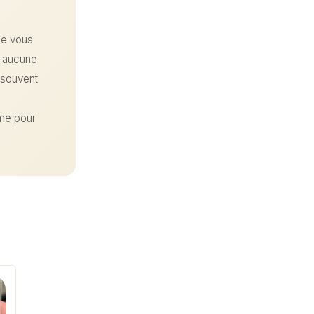
que vous
, aucune
t souvent
ime pour