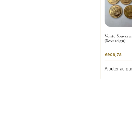
Vente Souvera
(Sovereign)
€
908,78
Ajouter au pa