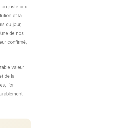
 au juste prix
tion et la
rs du jour,
l’une de nos
seur confirmé,
table valeur
et de la
s, l’or
 durablement