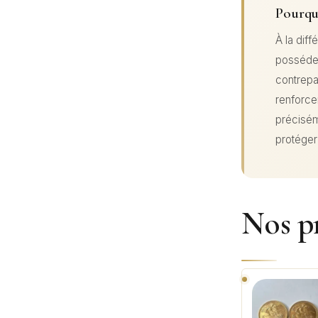
Pourquo
À la diff
possédez
contrepa
renforce
précisém
protéger
Nos pr