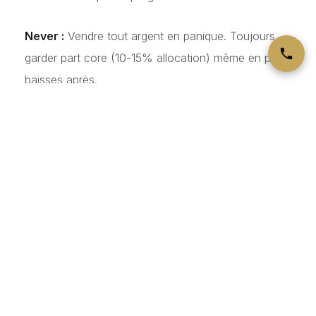
Never :
Vendre tout argent en panique. Toujours
garder part core (10-15% allocation) même en pires
baisses après.
Cible Argent 2026-2030
Cible Court Terme (fin 2026) :
30-35 EUR/oz
probable si transition énergétique accelera et
stocks baissent.
Cible Moyen Terme (2027-2028) :
40-50 EUR/oz