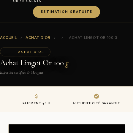
OR 18 CARATS
ESTIMATION GRATUITE
ACCUEIL
›
ACHAT D'OR
›
›
ACHAT LINGOT OR 100 G
ACHAT D'OR
Achat Lingot Or 100
g
Expertise certifiée & Mougins
PAIEMENT 48 H
AUTHENTICITÉ GARANTIE