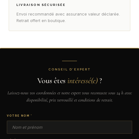
LIVRAISON SÉCURISÉE
Envoi recommandé avec assurance valeur déclarée.
Retrait offert en boutique.
CONSEIL D’EXPERT
Vous êtes
intéressé(e)
?
Laissez-nous vos coordonnées et notre expert vous recontacte sous 24 h avec
disponibilité, prix verrouillé et conditions de retrait.
VOTRE NOM *