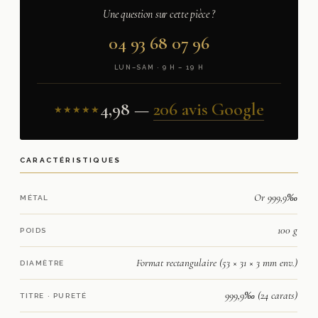
Une question sur cette pièce ?
04 93 68 07 96
LUN–SAM · 9 H – 19 H
4,98 —
206 avis Google
★★★★★
CARACTÉRISTIQUES
Or 999,9‰
MÉTAL
100 g
POIDS
Format rectangulaire (53 × 31 × 3 mm env.)
DIAMÈTRE
999,9‰ (24 carats)
TITRE · PURETÉ