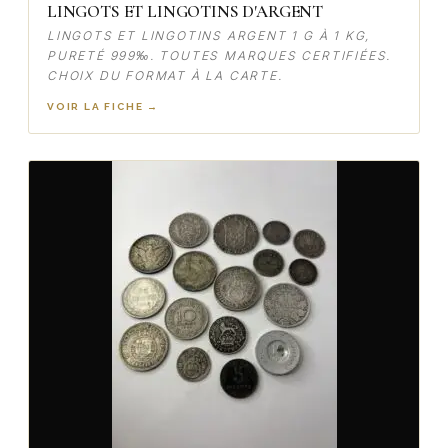
LINGOTS ET LINGOTINS D'ARGENT
LINGOTS ET LINGOTINS ARGENT 1 G À 1 KG,
PURETÉ 999‰. TOUTES MARQUES CERTIFIÉES.
CHOIX DU FORMAT À LA CARTE.
VOIR LA FICHE →