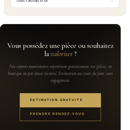
Tout l'achat d'or
Vous possédez une pièce ou souhaitez
la
valoriser
?
Nos experts numismates expertisent gratuitement vos pièces, en
boutique ou par envoi sécurisé. Estimation au cours du jour, sans
engagement.
ESTIMATION GRATUITE
PRENDRE RENDEZ-VOUS