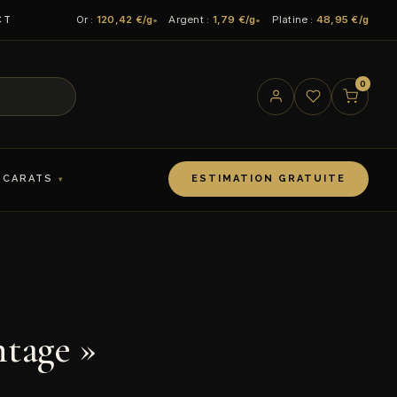
Or :
120,42 €/g
Argent :
1,79 €/g
Platine :
48,95 €/g
CT
0
 CARATS
ESTIMATION GRATUITE
ntage »