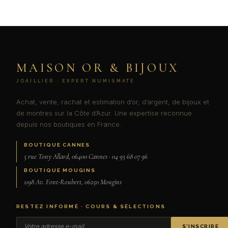
MAISON OR & BIJOUX
JOAILLIER · EXPERT NUMISMATE
Achat, vente, rachat et estimation d’or, d’argent, de bijoux et
de montres sur la Côte d’Azur. Une expertise reconnue
depuis nos boutiques en France.
BOUTIQUE CANNES
5 rue Tony Allard, 06400 Cannes · 04 93 68 07 96
BOUTIQUE MOUGINS
1198 Av. Font-Roubert, 06250 Mougins
RESTEZ INFORMÉ · COURS & SÉLECTIONS
S’INSCRIRE