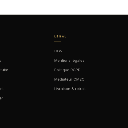
LÉGAL
CGV
s
Mentions légales
tuite
Politique RGPD
Médiateur CM2C
nt
Livraison & retrait
er