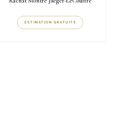
Rachat Montre Jaeger-LeCoultre
ESTIMATION GRATUITE