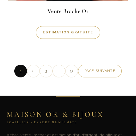
Vente Broche Or
ESTIMATION GRATUITE
1
2
3
…
9
PAGE SUIVANTE
MAISON OR & BIJOUX
JOAILLIER · EXPERT NUMISMATE
Achat, vente, rachat et estimation d’or, d’argent, de bijoux et