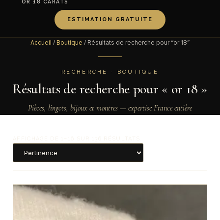
OR 18 CARATS
ESTIMATION GRATUITE
Accueil
/
Boutique
/ Résultats de recherche pour “or 18”
RECHERCHE · BOUTIQUE
Résultats de recherche pour « or 18 »
Pièces, lingots, bijoux et montres — expertise France entière
AFFICHAGE DE 1–16 SUR 136 RÉSULTATS