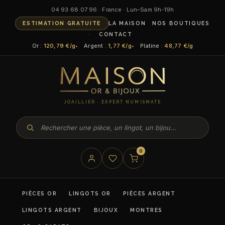
Aller
04 93 68 07 96 · France · Lun–Sam 9h-19h
au
ESTIMATION GRATUITE
LA MAISON
NOS BOUTIQUES
contenu
CONTACT
Or :
120,79 €/g
Argent :
1,77 €/g
Platine :
48,77 €/g
JOAILLIER · EXPERT NUMISMATE
0
PIÈCES OR
LINGOTS OR
PIÈCES ARGENT
LINGOTS ARGENT
BIJOUX
MONTRES