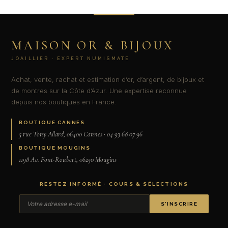
MAISON OR & BIJOUX
JOAILLIER · EXPERT NUMISMATE
Achat, vente, rachat et estimation d’or, d’argent, de bijoux et
de montres sur la Côte d’Azur. Une expertise reconnue
depuis nos boutiques en France.
BOUTIQUE CANNES
5 rue Tony Allard, 06400 Cannes · 04 93 68 07 96
BOUTIQUE MOUGINS
1198 Av. Font-Roubert, 06250 Mougins
RESTEZ INFORMÉ · COURS & SÉLECTIONS
S’INSCRIRE