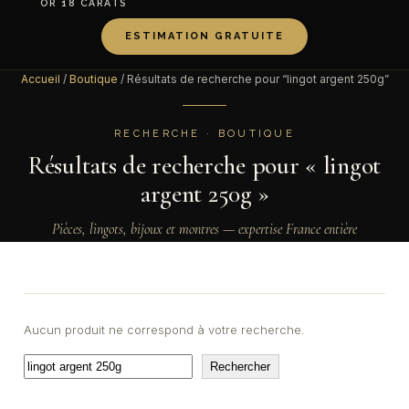
OR 18 CARATS
ESTIMATION GRATUITE
Accueil
/
Boutique
/ Résultats de recherche pour “lingot argent 250g”
RECHERCHE · BOUTIQUE
Résultats de recherche pour « lingot
argent 250g »
Pièces, lingots, bijoux et montres — expertise France entière
Aucun produit ne correspond à votre recherche.
Rechercher
Rechercher