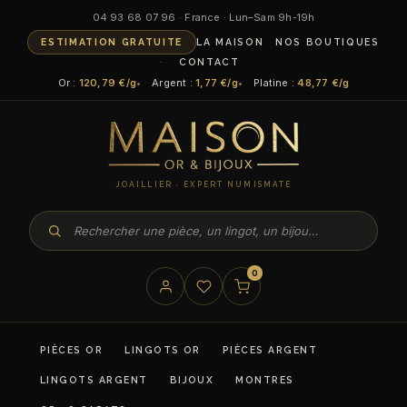
Aller
04 93 68 07 96 · France · Lun–Sam 9h-19h
au
ESTIMATION GRATUITE
LA MAISON
NOS BOUTIQUES
contenu
CONTACT
Or :
120,79 €/g
Argent :
1,77 €/g
Platine :
48,77 €/g
JOAILLIER · EXPERT NUMISMATE
0
PIÈCES OR
LINGOTS OR
PIÈCES ARGENT
LINGOTS ARGENT
BIJOUX
MONTRES