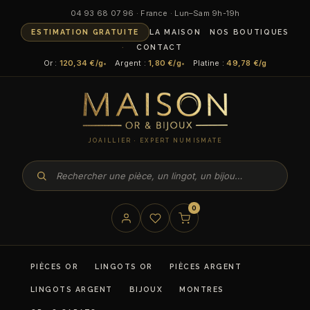
Aller
04 93 68 07 96 · France · Lun–Sam 9h-19h
au
ESTIMATION GRATUITE
LA MAISON
NOS BOUTIQUES
contenu
CONTACT
Or :
120,34 €/g
Argent :
1,80 €/g
Platine :
49,78 €/g
JOAILLIER · EXPERT NUMISMATE
0
PIÈCES OR
LINGOTS OR
PIÈCES ARGENT
LINGOTS ARGENT
BIJOUX
MONTRES