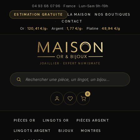
Aller
04 93 68 07 96 · France · Lun–Sam 9h-19h
au
ESTIMATION GRATUITE
LA MAISON
NOS BOUTIQUES
contenu
CONTACT
Or :
120,41 €/g
Argent :
1,77 €/g
Platine :
48,94 €/g
JOAILLIER · EXPERT NUMISMATE
0
PIÈCES OR
LINGOTS OR
PIÈCES ARGENT
LINGOTS ARGENT
BIJOUX
MONTRES