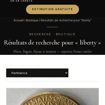
OR 18 CARATS
ESTIMATION GRATUITE
Accueil
/
Boutique
/ Résultats de recherche pour “liberty”
RECHERCHE · BOUTIQUE
Résultats de recherche pour « liberty »
Pièces, lingots, bijoux et montres — expertise France entière
6 RÉSULTATS AFFICHÉS