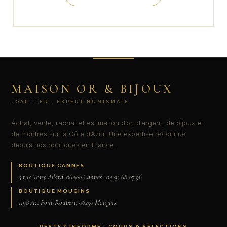
MAISON OR & BIJOUX
JOAILLIER · EXPERT NUMISMATE
Achat, vente, rachat et estimation d’or, d’argent, de bijoux et
de montres sur la Côte d’Azur. Une expertise reconnue
depuis nos boutiques en France.
BOUTIQUE CANNES
5 rue Tony Allard, 06400 Cannes · 04 93 68 07 96
BOUTIQUE MOUGINS
1198 Av. Font-Roubert, 06250 Mougins
RESTEZ INFORMÉ · COURS & SÉLECTIONS