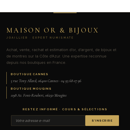
MAISON OR & BIJOUX
JOAILLIER · EXPERT NUMISMATE
Achat, vente, rachat et estimation d’or, d’argent, de bijoux et
de montres sur la Côte d’Azur. Une expertise reconnue
depuis nos boutiques en France.
BOUTIQUE CANNES
5 rue Tony Allard, 06400 Cannes · 04 93 68 07 96
BOUTIQUE MOUGINS
1198 Av. Font-Roubert, 06250 Mougins
RESTEZ INFORMÉ · COURS & SÉLECTIONS
S’INSCRIRE