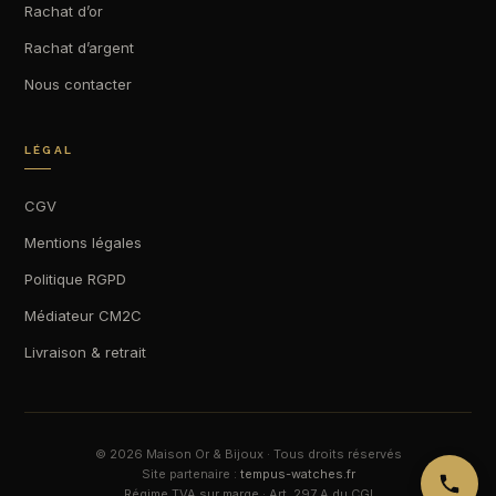
Rachat d’or
Rachat d’argent
Nous contacter
LÉGAL
CGV
Mentions légales
Politique RGPD
Médiateur CM2C
Livraison & retrait
© 2026 Maison Or & Bijoux · Tous droits réservés
Site partenaire :
tempus-watches.fr
Régime TVA sur marge · Art. 297 A du CGI