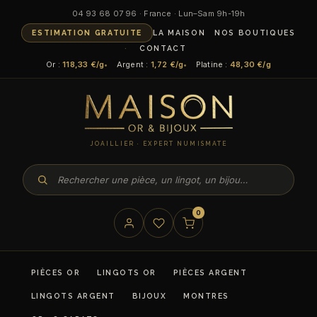
Aller
04 93 68 07 96 · France · Lun–Sam 9h-19h
au
ESTIMATION GRATUITE
LA MAISON
NOS BOUTIQUES
contenu
CONTACT
Or :
118,33 €/g
Argent :
1,72 €/g
Platine :
48,30 €/g
JOAILLIER · EXPERT NUMISMATE
0
PIÈCES OR
LINGOTS OR
PIÈCES ARGENT
LINGOTS ARGENT
BIJOUX
MONTRES